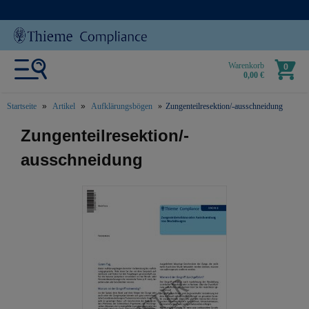
Warenkorb
0
0,00 €
Startseite
Artikel
Aufklärungsbögen
Zungenteilresektion/-ausschneidung
text.skipToContent
text.skipToNavigation
Zungenteilresektion/-
ausschneidung