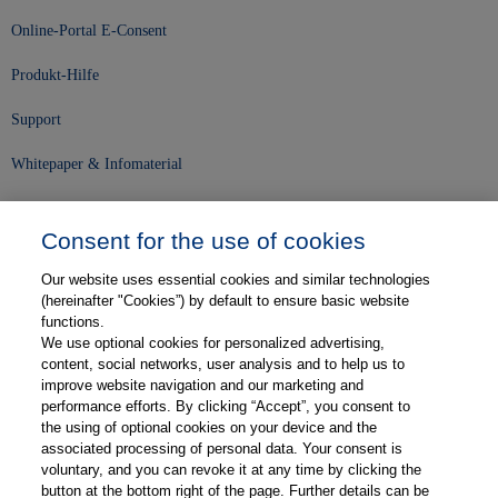
Online-Portal E-Consent
Produkt-Hilfe
Support
Whitepaper & Infomaterial
Unser Unternehmen
Consent for the use of cookies
Presse und News
Our website uses essential cookies and similar technologies
Karriere
(hereinafter "Cookies”) by default to ensure basic website
functions.
We use optional cookies for personalized advertising,
Kontakt
content, social networks, user analysis and to help us to
improve website navigation and our marketing and
Web-Semniare
performance efforts. By clicking “Accept”, you consent to
the using of optional cookies on your device and the
Anwenderberichte
associated processing of personal data. Your consent is
voluntary, and you can revoke it at any time by clicking the
Partner
button at the bottom right of the page. Further details can be