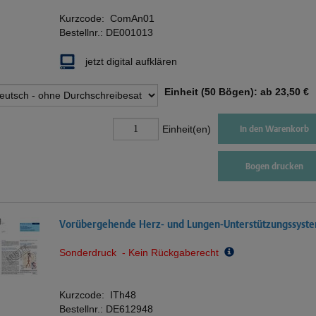
Kurzcode:
ComAn01
Bestellnr.:
DE001013
jetzt digital aufklären
Einheit (50 Bögen): ab
23,50 €
Einheit(en)
In den Warenkorb
Bogen drucken
Vorübergehende Herz- und Lungen-Unterstützungssyst
Sonderdruck - Kein Rückgaberecht
Kurzcode:
ITh48
Bestellnr.:
DE612948