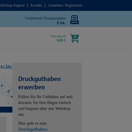
Webshop-Support
Kontakt
Anmelden / Registrieren
Verbleibende Druckausgaben
0 Stk.
Warenkorb
0
0,00 €
UFKLÄRUNG
Druckguthaben
erwerben
Füllen Sie Ihr Guthaben auf und
drucken Sie Ihre Bögen einfach
und bequem über den Webshop
aus.
Hier geht es zum
Druckguthaben