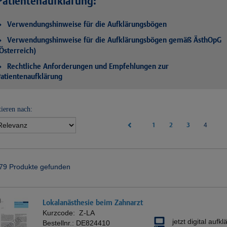
Patientenaufklärung:
Verwendungshinweise für die Aufklärungsbögen
Verwendungshinweise für die Aufklärungsbögen gemäß ÄsthOpG
Österreich)
Rechtliche Anforderungen und Empfehlungen zur
atientenaufklärung
tieren nach:
1
2
3
(curren
4
79 Produkte gefunden
Lokalanästhesie beim Zahnarzt
Kurzcode:
Z-LA
jetzt digital aufkl
Bestellnr.:
DE824410