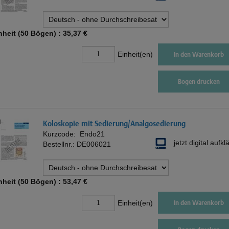
nheit (50 Bögen) :
35,37 €
Einheit(en)
In den Warenkorb
Bogen drucken
Koloskopie mit Sedierung/Analgosedierung
Kurzcode:
Endo21
jetzt digital aufkl
Bestellnr.:
DE006021
nheit (50 Bögen) :
53,47 €
Einheit(en)
In den Warenkorb