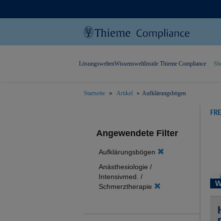
Lösungswelten
Wissenswelt
Inside Thieme Compliance
Sh
Startseite
Artikel
Aufklärungsbögen
text.skipToContent
text.skipToNavigation
FR
Angewendete Filter
Aufklärungsbögen
Anästhesiologie /
Intensivmed. /
W
Schmerztherapie