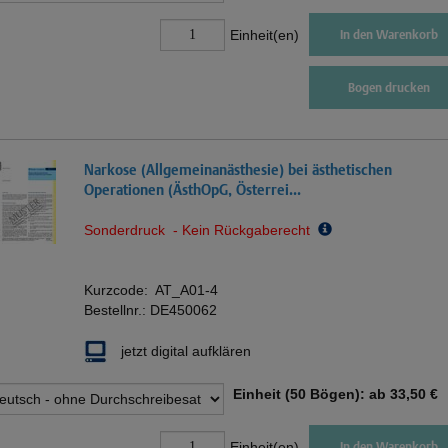
Einheit(en)
In den Warenkorb
Bogen drucken
Narkose (Allgemeinanästhesie) bei ästhetischen
Operationen (ÄsthOpG, Österrei...
Sonderdruck - Kein Rückgaberecht
Kurzcode:
AT_A01-4
Bestellnr.:
DE450062
jetzt digital aufklären
Einheit (50 Bögen): ab
33,50 €
Einheit(en)
In den Warenkorb