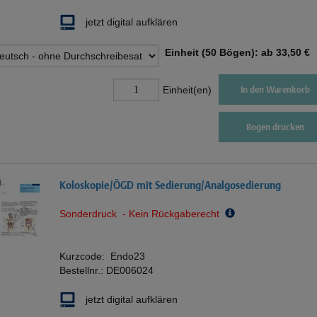
jetzt digital aufklären
Einheit (50 Bögen): ab
33,50 €
Einheit(en)
In den Warenkorb
Bogen drucken
Koloskopie/ÖGD mit Sedierung/Analgosedierung
Sonderdruck - Kein Rückgaberecht
Kurzcode:
Endo23
Bestellnr.:
DE006024
jetzt digital aufklären