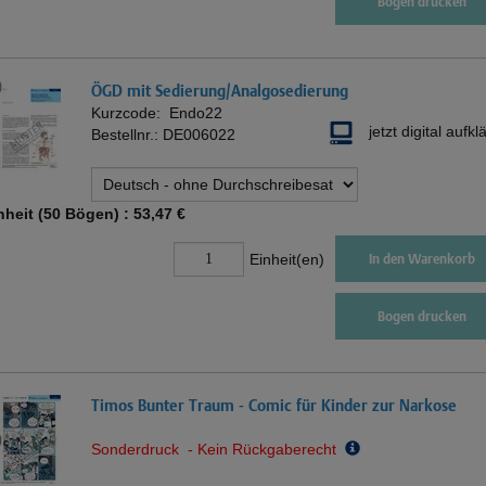
Bogen drucken
ÖGD mit Sedierung/Analgosedierung
Kurzcode:
Endo22
jetzt digital aufkl
Bestellnr.:
DE006022
nheit (50 Bögen) :
53,47 €
Einheit(en)
In den Warenkorb
Bogen drucken
Timos Bunter Traum - Comic für Kinder zur Narkose
Sonderdruck - Kein Rückgaberecht