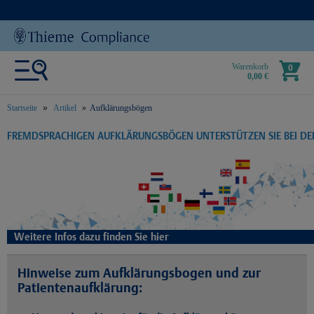
Warenkorb
0
0,00 €
Startseite
Artikel
Aufklärungsbögen
text.skipToContent
text.skipToNavigation
FREMDSPRACHIGEN AUFKLÄRUNGSBÖGEN UNTERSTÜTZEN SIE BEI D
Weitere Infos dazu finden Sie hier
Hinweise zum Aufklärungsbogen und zur
Patientenaufklärung: