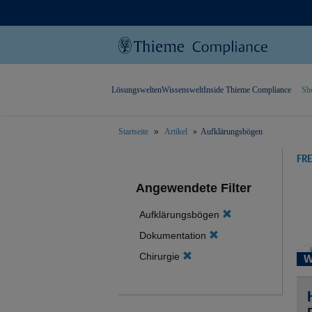
Lösungswelten
Wissenswelt
Inside Thieme Compliance
Sh
Startseite
Artikel
Aufklärungsbögen
text.skipToContent
text.skipToNavigation
FR
Angewendete Filter
Aufklärungsbögen
Dokumentation
Chirurgie
W