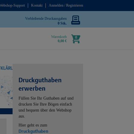
Webshop-Support
Kontakt
Anmelden / Registrieren
Verbleibende Druckausgaben
0 Stk.
Warenkorb
0
0,00 €
UFKLÄRUNG
Druckguthaben
erwerben
Füllen Sie Ihr Guthaben auf und
drucken Sie Ihre Bögen einfach
und bequem über den Webshop
aus.
Hier geht es zum
Druckguthaben