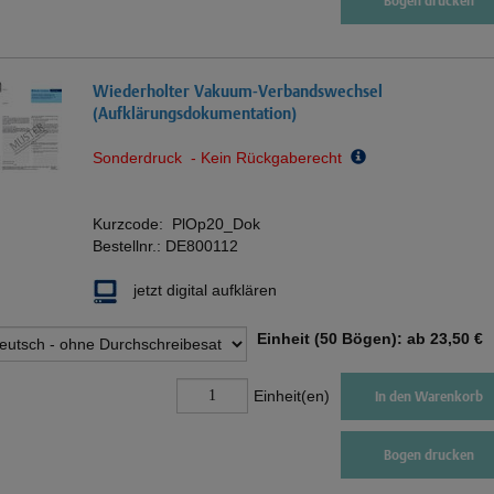
Bogen drucken
Wiederholter Vakuum-Verbandswechsel
(Aufklärungsdokumentation)
Sonderdruck - Kein Rückgaberecht
Kurzcode:
PlOp20_Dok
Bestellnr.:
DE800112
jetzt digital aufklären
Einheit (50 Bögen): ab
23,50 €
Einheit(en)
In den Warenkorb
Bogen drucken