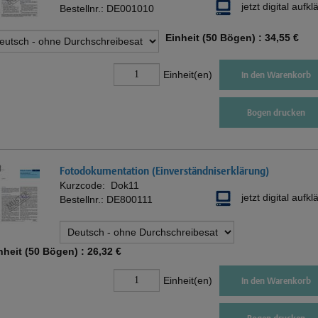
jetzt digital aufkl
Bestellnr.:
DE001010
Einheit (50 Bögen) :
34,55 €
Einheit(en)
In den Warenkorb
Bogen drucken
Fotodokumentation (Einverständniserklärung)
Kurzcode:
Dok11
jetzt digital aufkl
Bestellnr.:
DE800111
nheit (50 Bögen) :
26,32 €
Einheit(en)
In den Warenkorb