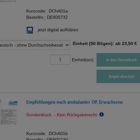
Kurzcode:
DChA01a
Bestellnr.:
DE800732
jetzt digital aufklären
Einheit (50 Bögen): ab
23,50 €
Einheit(en)
In den Warenkorb
Bogen drucken
Empfehlungen nach ambulanter OP, Erwachsene
Sonderdruck - Kein Rückgaberecht
Kurzcode:
DChA01b
Bestellnr.:
DE800740