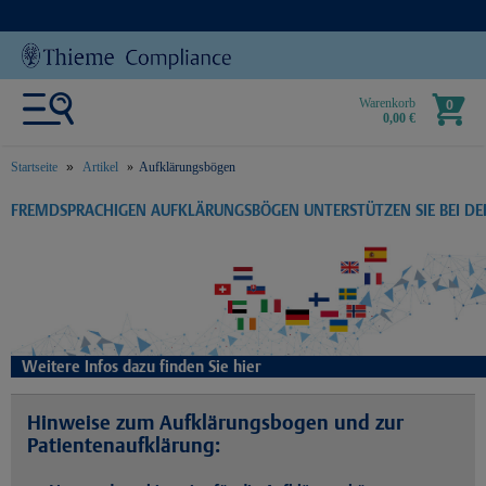
Warenkorb
0
0,00 €
Startseite
Artikel
Aufklärungsbögen
text.skipToContent
text.skipToNavigation
FREMDSPRACHIGEN AUFKLÄRUNGSBÖGEN UNTERSTÜTZEN SIE BEI D
Weitere Infos dazu finden Sie hier
Hinweise zum Aufklärungsbogen und zur
Patientenaufklärung: