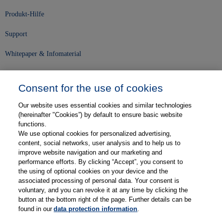
Produkt-Hilfe
Support
Whitepaper & Infomaterial
Unser Unternehmen
Consent for the use of cookies
Presse und News
Our website uses essential cookies and similar technologies
Karriere
(hereinafter "Cookies”) by default to ensure basic website
functions.
We use optional cookies for personalized advertising,
Kontakt
content, social networks, user analysis and to help us to
improve website navigation and our marketing and
Web-Semniare
performance efforts. By clicking “Accept”, you consent to
the using of optional cookies on your device and the
Anwenderberichte
associated processing of personal data. Your consent is
voluntary, and you can revoke it at any time by clicking the
Partner
button at the bottom right of the page. Further details can be
found in our
data protection information
.