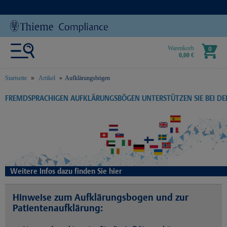
Warenkorb
0
0,00 €
Startseite
Artikel
Aufklärungsbögen
text.skipToContent
text.skipToNavigation
FREMDSPRACHIGEN AUFKLÄRUNGSBÖGEN UNTERSTÜTZEN SIE BEI D
Weitere Infos dazu finden Sie hier
Hinweise zum Aufklärungsbogen und zur
Patientenaufklärung: