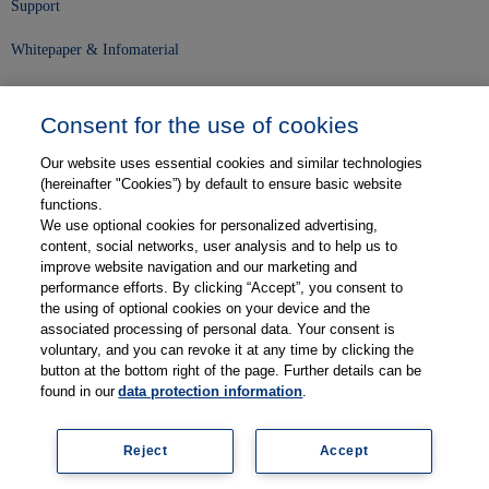
Support
Whitepaper & Infomaterial
Unser Unternehmen
Consent for the use of cookies
Presse und News
Our website uses essential cookies and similar technologies
Karriere
(hereinafter "Cookies”) by default to ensure basic website
functions.
We use optional cookies for personalized advertising,
Kontakt
content, social networks, user analysis and to help us to
improve website navigation and our marketing and
Web-Semniare
performance efforts. By clicking “Accept”, you consent to
the using of optional cookies on your device and the
Anwenderberichte
associated processing of personal data. Your consent is
voluntary, and you can revoke it at any time by clicking the
Partner
button at the bottom right of the page. Further details can be
found in our
data protection information
.
Reject
Accept
Impressum
Datenschutz
Kontakt
AGB