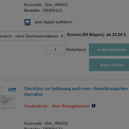
Kurzcode:
Dok_HNO01
Bestellnr.:
DE800121
jetzt digital aufklären
Einheit (50 Bögen): ab
23,50 €
Einheit(en)
In den Warenkorb
Bogen drucken
Checkliste vor Entlassung nach einer rhinochirurgischen
Operation
Sonderdruck - Kein Rückgaberecht
Kurzcode:
Dok_HNO02
Bestellnr.:
DE800122