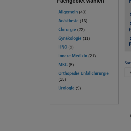
Fachgebiet wählen
Allgemein
(40)
Anästhesie
(16)
(
Chirurgie
(22)
Gynäkologie
(11)
P
HNO
(9)
Innere Medizin
(21)
Sor
MKG
(5)
Orthopädie Unfallchirurgie
(15)
Urologie
(9)