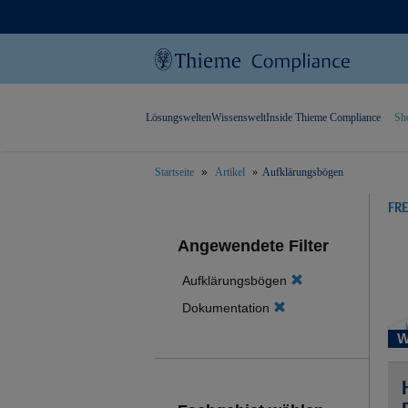
Lösungswelten
Wissenswelt
Inside Thieme Compliance
Sh
Startseite
Artikel
Aufklärungsbögen
text.skipToContent
text.skipToNavigation
FR
Angewendete Filter
Aufklärungsbögen
Dokumentation
W