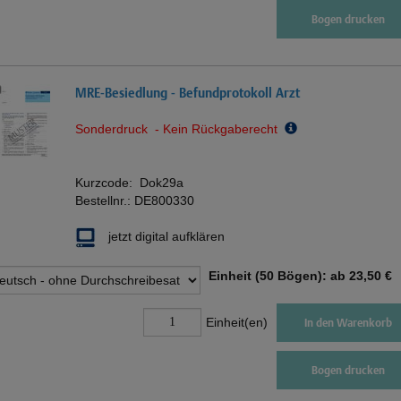
Bogen drucken
MRE-Besiedlung - Befundprotokoll Arzt
Sonderdruck - Kein Rückgaberecht
Kurzcode:
Dok29a
Bestellnr.:
DE800330
jetzt digital aufklären
Einheit (50 Bögen): ab
23,50 €
Einheit(en)
In den Warenkorb
Bogen drucken