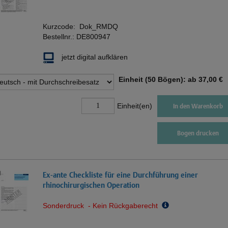
Kurzcode:
Dok_RMDQ
Bestellnr.:
DE800947
jetzt digital aufklären
Einheit (50 Bögen): ab
37,00 €
Einheit(en)
In den Warenkorb
Bogen drucken
Ex-ante Checkliste für eine Durchführung einer
rhinochirurgischen Operation
Sonderdruck - Kein Rückgaberecht