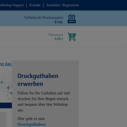
Webshop-Support
Kontakt
Anmelden / Registrieren
Verbleibende Druckausgaben
0 Stk.
Warenkorb
0
0,00 €
UFKLÄRUNG
Druckguthaben
erwerben
Füllen Sie Ihr Guthaben auf und
drucken Sie Ihre Bögen einfach
und bequem über den Webshop
aus.
Hier geht es zum
Druckguthaben