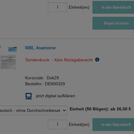
Einheit(en)
In den Warenkorb
Bogen drucken
MRE, Anamnese
Sonderdruck - Kein Rückgaberecht
Kurzcode:
Dok29
Bestellnr.:
DE800329
jetzt digital aufklären
Einheit (50 Bögen): ab
26,50 €
Einheit(en)
In den Warenkorb