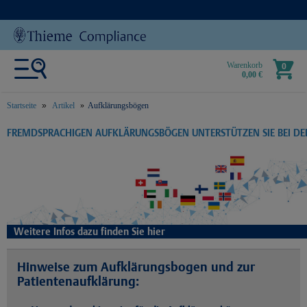
Warenkorb
0
0,00 €
Startseite
Artikel
Aufklärungsbögen
text.skipToContent
text.skipToNavigation
FREMDSPRACHIGEN AUFKLÄRUNGSBÖGEN UNTERSTÜTZEN SIE BEI D
Weitere Infos dazu finden Sie hier
Hinweise zum Aufklärungsbogen und zur
Patientenaufklärung: