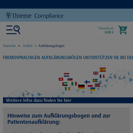
Warenkorb
0
0,00 €
Startseite
Artikel
Aufklärungsbögen
text.skipToContent
text.skipToNavigation
FREMDSPRACHIGEN AUFKLÄRUNGSBÖGEN UNTERSTÜTZEN SIE BEI D
Weitere Infos dazu finden Sie hier
Hinweise zum Aufklärungsbogen und zur
Patientenaufklärung: