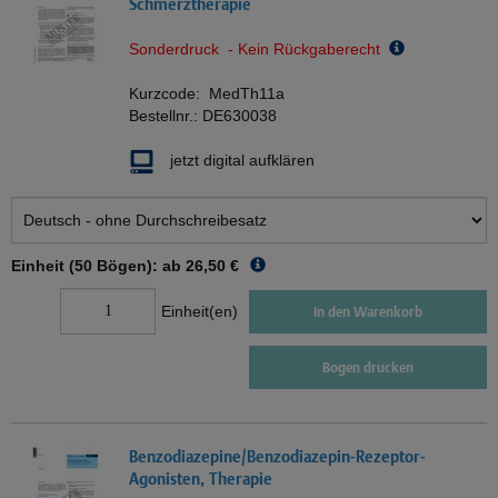
Schmerztherapie
Sonderdruck - Kein Rückgaberecht
Kurzcode:
MedTh11a
Bestellnr.:
DE630038
jetzt digital aufklären
Einheit (50 Bögen): ab
26,50 €
Einheit(en)
In den Warenkorb
Bogen drucken
Benzodiazepine/Benzodiazepin-Rezeptor-
Agonisten, Therapie