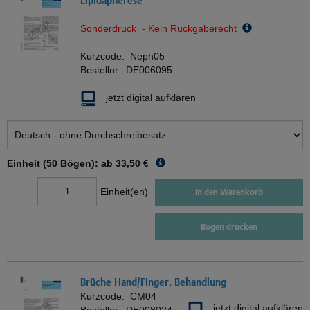
Lipidapherese
Sonderdruck - Kein Rückgaberecht
Kurzcode:
Neph05
Bestellnr.:
DE006095
jetzt digital aufklären
Einheit (50 Bögen): ab
33,50 €
Einheit(en)
In den Warenkorb
Bogen drucken
Brüche Hand/Finger, Behandlung
Kurzcode:
CM04
jetzt digital aufklären