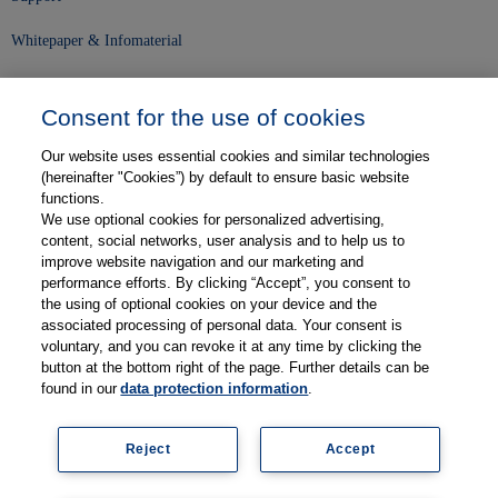
Whitepaper & Infomaterial
Unser Unternehmen
Consent for the use of cookies
Presse und News
Our website uses essential cookies and similar technologies
Karriere
(hereinafter "Cookies”) by default to ensure basic website
functions.
We use optional cookies for personalized advertising,
Kontakt
content, social networks, user analysis and to help us to
improve website navigation and our marketing and
Web-Semniare
performance efforts. By clicking “Accept”, you consent to
the using of optional cookies on your device and the
Anwenderberichte
associated processing of personal data. Your consent is
voluntary, and you can revoke it at any time by clicking the
Partner
button at the bottom right of the page. Further details can be
found in our
data protection information
.
Reject
Accept
Impressum
Datenschutz
Kontakt
AGB