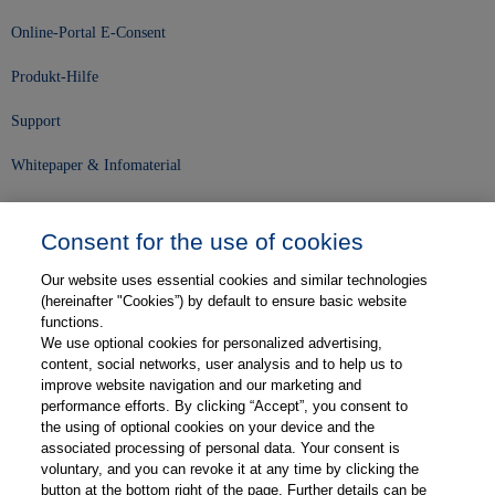
Online-Portal E-Consent
Produkt-Hilfe
Support
Whitepaper & Infomaterial
Unser Unternehmen
Consent for the use of cookies
Presse und News
Our website uses essential cookies and similar technologies
Karriere
(hereinafter "Cookies”) by default to ensure basic website
functions.
We use optional cookies for personalized advertising,
Kontakt
content, social networks, user analysis and to help us to
improve website navigation and our marketing and
Web-Semniare
performance efforts. By clicking “Accept”, you consent to
the using of optional cookies on your device and the
Anwenderberichte
associated processing of personal data. Your consent is
voluntary, and you can revoke it at any time by clicking the
Partner
button at the bottom right of the page. Further details can be