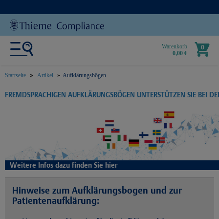
Warenkorb
0
0,00 €
Startseite
Artikel
Aufklärungsbögen
text.skipToContent
text.skipToNavigation
FREMDSPRACHIGEN AUFKLÄRUNGSBÖGEN UNTERSTÜTZEN SIE BEI D
Weitere Infos dazu finden Sie hier
Hinweise zum Aufklärungsbogen und zur
Patientenaufklärung: