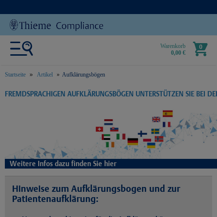
Warenkorb
0
0,00 €
Startseite
Artikel
Aufklärungsbögen
text.skipToContent
text.skipToNavigation
FREMDSPRACHIGEN AUFKLÄRUNGSBÖGEN UNTERSTÜTZEN SIE BEI D
Weitere Infos dazu finden Sie hier
Hinweise zum Aufklärungsbogen und zur
Patientenaufklärung: