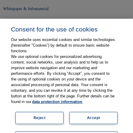
Whitepaper & Infomaterial
Unser Unternehmen
Consent for the use of cookies
Presse und News
Our website uses essential cookies and similar technologies
Karriere
(hereinafter "Cookies”) by default to ensure basic website
functions.
We use optional cookies for personalized advertising,
Kontakt
content, social networks, user analysis and to help us to
improve website navigation and our marketing and
Web-Semniare
performance efforts. By clicking “Accept”, you consent to
the using of optional cookies on your device and the
Anwenderberichte
associated processing of personal data. Your consent is
voluntary, and you can revoke it at any time by clicking the
Partner
button at the bottom right of the page. Further details can be
found in our
data protection information
.
Reject
Accept
Impressum
Datenschutz
Kontakt
AGB