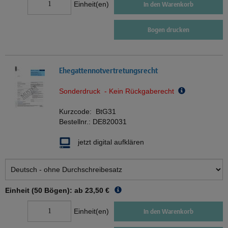
Einheit(en)
In den Warenkorb
Bogen drucken
Ehegattennotvertretungsrecht
Sonderdruck - Kein Rückgaberecht
Kurzcode:
BtG31
Bestellnr.:
DE820031
jetzt digital aufklären
Einheit (50 Bögen): ab
23,50 €
Einheit(en)
In den Warenkorb