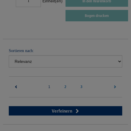
Einheit(en)
In den Warenkorb
Bogen drucken
Sortieren nach:
(current)
2
3
1
Verfeinern