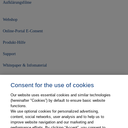
Aufklärungsfilme
Webshop
Online-Portal E-Consent
Produkt-Hilfe
Support
Whitepaper & Infomaterial
Unser Unternehmen
Consent for the use of cookies
Presse und News
Our website uses essential cookies and similar technologies
Karriere
(hereinafter "Cookies”) by default to ensure basic website
functions.
We use optional cookies for personalized advertising,
Kontakt
content, social networks, user analysis and to help us to
improve website navigation and our marketing and
Web-Semniare
performance efforts. By clicking “Accept”, you consent to