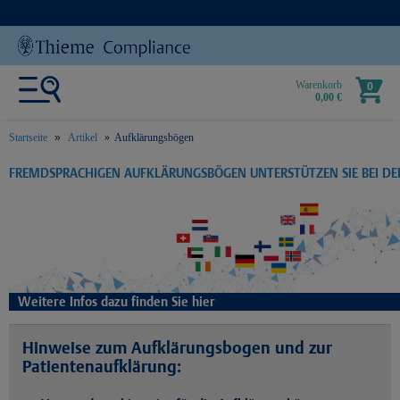
Warenkorb
0
0,00 €
Startseite
Artikel
Aufklärungsbögen
text.skipToContent
text.skipToNavigation
FREMDSPRACHIGEN AUFKLÄRUNGSBÖGEN UNTERSTÜTZEN SIE BEI D
Weitere Infos dazu finden Sie hier
Hinweise zum Aufklärungsbogen und zur
Patientenaufklärung: