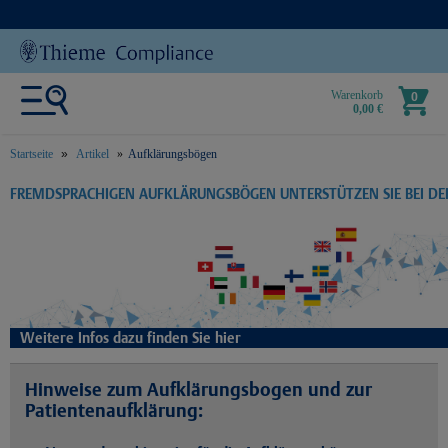
Warenkorb
0
0,00 €
Startseite
Artikel
Aufklärungsbögen
text.skipToContent
text.skipToNavigation
FREMDSPRACHIGEN AUFKLÄRUNGSBÖGEN UNTERSTÜTZEN SIE BEI D
Weitere Infos dazu finden Sie hier
Hinweise zum Aufklärungsbogen und zur
Patientenaufklärung: