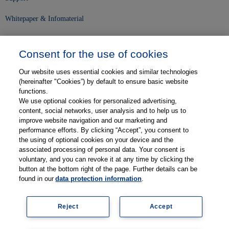
Whitepaper & Infomaterial
Unser Unternehmen
Consent for the use of cookies
Presse und News
Our website uses essential cookies and similar technologies
Karriere
(hereinafter "Cookies”) by default to ensure basic website
functions.
We use optional cookies for personalized advertising,
Kontakt
content, social networks, user analysis and to help us to
improve website navigation and our marketing and
Web-Semniare
performance efforts. By clicking “Accept”, you consent to
the using of optional cookies on your device and the
Anwenderberichte
associated processing of personal data. Your consent is
voluntary, and you can revoke it at any time by clicking the
Partner
button at the bottom right of the page. Further details can be
found in our
data protection information
.
Reject
Accept
Impressum
Datenschutz
Kontakt
AGB