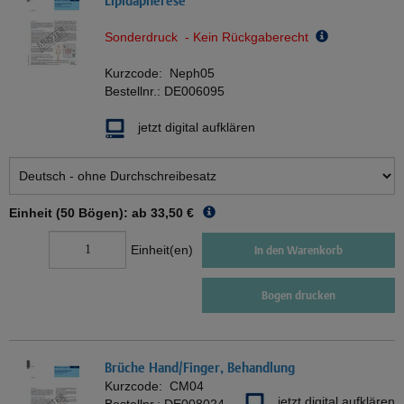
Lipidapherese
Sonderdruck - Kein Rückgaberecht
Kurzcode:
Neph05
Bestellnr.:
DE006095
jetzt digital aufklären
Einheit (50 Bögen): ab
33,50 €
Einheit(en)
In den Warenkorb
Bogen drucken
Brüche Hand/Finger, Behandlung
Kurzcode:
CM04
jetzt digital aufklären