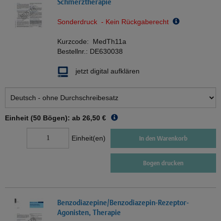
Schmerztherapie
Sonderdruck - Kein Rückgaberecht
Kurzcode:
MedTh11a
Bestellnr.:
DE630038
jetzt digital aufklären
Einheit (50 Bögen): ab
26,50 €
Einheit(en)
In den Warenkorb
Bogen drucken
Benzodiazepine/Benzodiazepin-Rezeptor-
Agonisten, Therapie