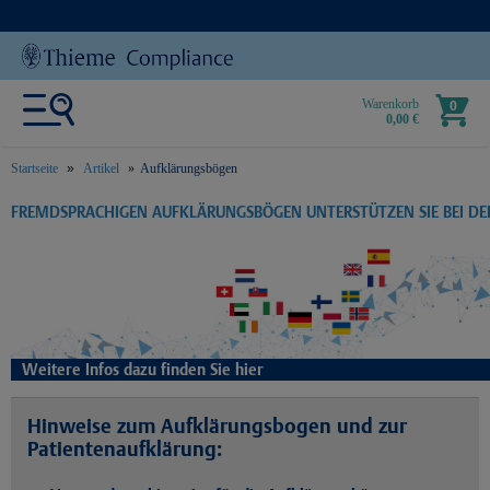
Warenkorb
0
0,00 €
Startseite
Artikel
Aufklärungsbögen
text.skipToContent
text.skipToNavigation
FREMDSPRACHIGEN AUFKLÄRUNGSBÖGEN UNTERSTÜTZEN SIE BEI D
Weitere Infos dazu finden Sie hier
Hinweise zum Aufklärungsbogen und zur
Patientenaufklärung: