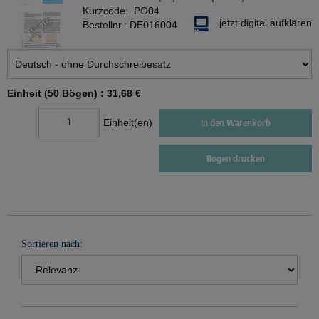
Kurzcode:
PO04
jetzt digital aufklären
Bestellnr.:
DE016004
Einheit (50 Bögen) :
31,68 €
Einheit(en)
In den Warenkorb
Bogen drucken
Sortieren nach: