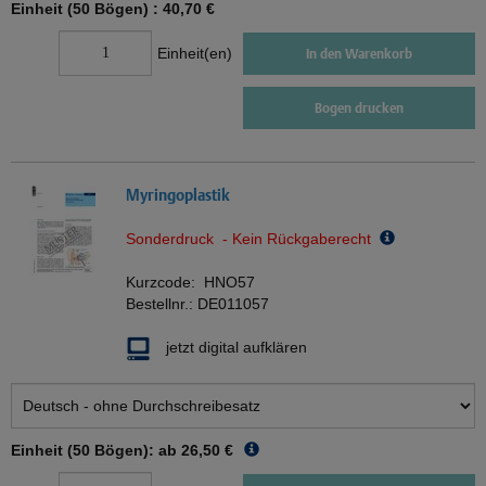
Einheit (50 Bögen) :
40,70 €
Einheit(en)
In den Warenkorb
Bogen drucken
Myringoplastik
Sonderdruck - Kein Rückgaberecht
Kurzcode:
HNO57
Bestellnr.:
DE011057
jetzt digital aufklären
Einheit (50 Bögen): ab
26,50 €