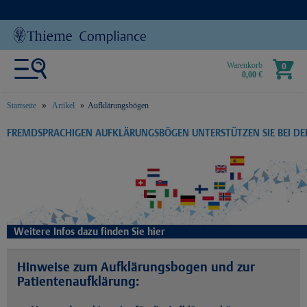
Warenkorb
0
0,00 €
Startseite
Artikel
Aufklärungsbögen
text.skipToContent
text.skipToNavigation
FREMDSPRACHIGEN AUFKLÄRUNGSBÖGEN UNTERSTÜTZEN SIE BEI D
Weitere Infos dazu finden Sie hier
Hinweise zum Aufklärungsbogen und zur
Patientenaufklärung: