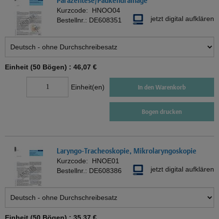
Parazentese/Paukendrainage
Kurzcode:
HNOO04
jetzt digital aufklären
Bestellnr.:
DE608351
Einheit (50 Bögen) :
46,07 €
Einheit(en)
In den Warenkorb
Bogen drucken
Laryngo-Tracheoskopie, Mikrolaryngoskopie
Kurzcode:
HNOE01
jetzt digital aufklären
Bestellnr.:
DE608386
Einheit (50 Bögen) :
35,37 €