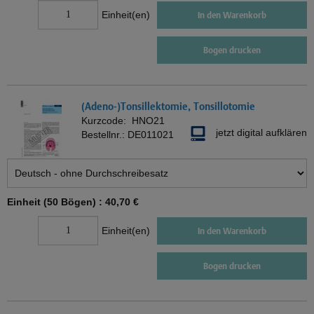
Einheit(en)
In den Warenkorb
Bogen drucken
(Adeno-)Tonsillektomie, Tonsillotomie
Kurzcode:
HNO21
jetzt digital aufklären
Bestellnr.:
DE011021
Einheit (50 Bögen) :
40,70 €
Einheit(en)
In den Warenkorb
Bogen drucken