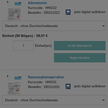
Adenotomie
Kurzcode:
HNO22
jetzt digital aufklären
Bestellnr.:
DE011022
Einheit (50 Bögen) :
39,07 €
Einheit(en)
In den Warenkorb
Bogen drucken
Nasenseptumoperation
Kurzcode:
HNO31
jetzt digital aufklären
Bestellnr.:
DE011031