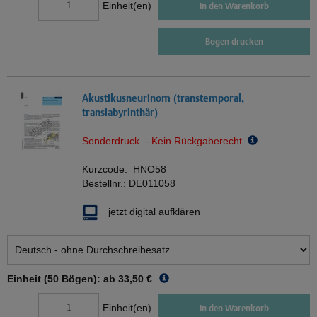
Einheit(en)
In den Warenkorb
Bogen drucken
Akustikusneurinom (transtemporal,
translabyrinthär)
Sonderdruck - Kein Rückgaberecht
Kurzcode:
HNO58
Bestellnr.:
DE011058
jetzt digital aufklären
Einheit (50 Bögen): ab
33,50 €
Einheit(en)
In den Warenkorb