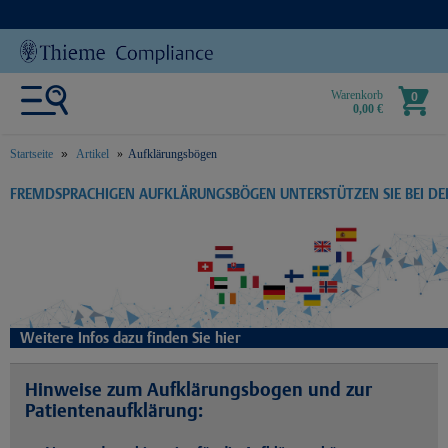
Warenkorb
0
0,00 €
Startseite
Artikel
Aufklärungsbögen
text.skipToContent
text.skipToNavigation
FREMDSPRACHIGEN AUFKLÄRUNGSBÖGEN UNTERSTÜTZEN SIE BEI D
Weitere Infos dazu finden Sie hier
Hinweise zum Aufklärungsbogen und zur
Patientenaufklärung: