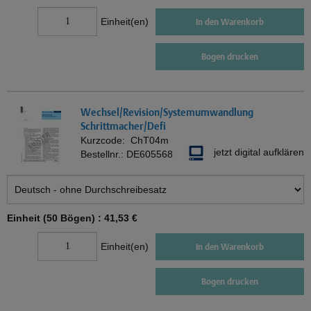
Einheit(en)
In den Warenkorb
Bogen drucken
Wechsel/Revision/Systemumwandlung
Schrittmacher/Defi
Kurzcode:
ChT04m
jetzt digital aufklären
Bestellnr.:
DE605568
Einheit (50 Bögen) :
41,53 €
Einheit(en)
In den Warenkorb
Bogen drucken