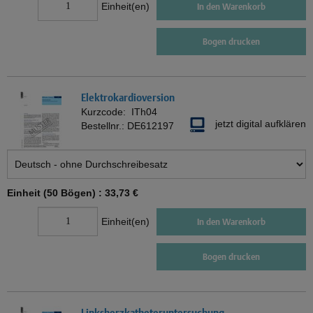
Einheit(en)
In den Warenkorb
Bogen drucken
Elektrokardioversion
Kurzcode:
ITh04
jetzt digital aufklären
Bestellnr.:
DE612197
Einheit (50 Bögen) :
33,73 €
Einheit(en)
In den Warenkorb
Bogen drucken
Linksherzkatheteruntersuchung,