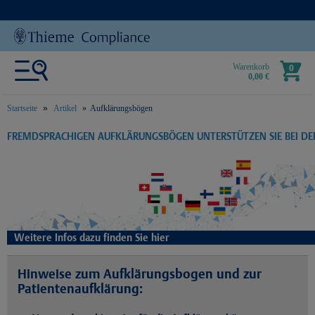
Warenkorb
0
0,00 €
Startseite
Artikel
Aufklärungsbögen
text.skipToContent
text.skipToNavigation
FREMDSPRACHIGEN AUFKLÄRUNGSBÖGEN UNTERSTÜTZEN SIE BEI D
Weitere Infos dazu finden Sie hier
Hinweise zum Aufklärungsbogen und zur
Patientenaufklärung: