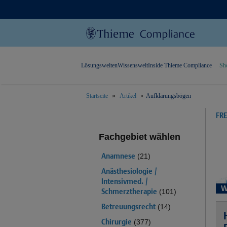
Lösungswelten
Wissenswelt
Inside Thieme Compliance
Sh
Startseite
Artikel
Aufklärungsbögen
text.skipToContent
text.skipToNavigation
FR
Fachgebiet wählen
Anamnese
(21)
Anästhesiologie /
Intensivmed. /
W
Schmerztherapie
(101)
Betreuungsrecht
(14)
Chirurgie
(377)