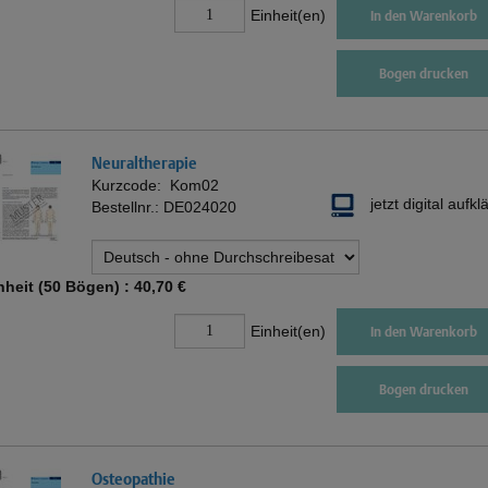
Einheit(en)
In den Warenkorb
Bogen drucken
Neuraltherapie
Kurzcode:
Kom02
jetzt digital aufkl
Bestellnr.:
DE024020
nheit (50 Bögen) :
40,70 €
Einheit(en)
In den Warenkorb
Bogen drucken
Osteopathie