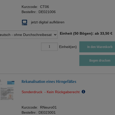
Kurzcode:
CT06
Bestellnr.:
DE021006
jetzt digital aufklären
Einheit (50 Bögen): ab
33,50 €
Einheit(en)
In den Warenkorb
Bogen drucken
Rekanalisation eines Hirngefäßes
Sonderdruck - Kein Rückgaberecht
Kurzcode:
RNeuro01
Bestellnr.:
DE023001