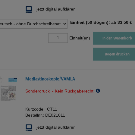
jetzt digital aufklären
Einheit (50 Bögen): ab
33,50 €
Einheit(en)
In den Warenkorb
Bogen drucken
Mediastinoskopie/VAMLA
Sonderdruck - Kein Rückgaberecht
Kurzcode:
CT11
Bestellnr.:
DE021011
jetzt digital aufklären