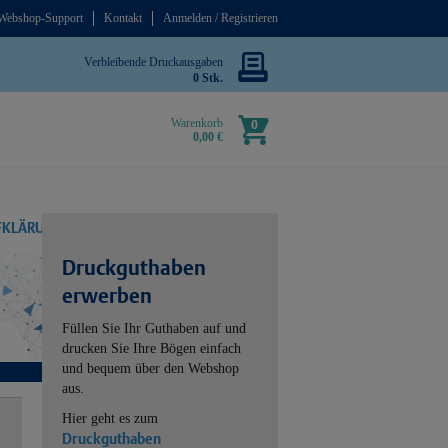
Webshop-Support
Kontakt
Anmelden / Registrieren
Verbleibende Druckausgaben
0 Stk.
Warenkorb
0
0,00 €
UFKLÄRUNG
Druckguthaben
erwerben
Füllen Sie Ihr Guthaben auf und
drucken Sie Ihre Bögen einfach
und bequem über den Webshop
aus.
Hier geht es zum
Druckguthaben