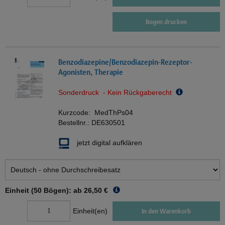
Bogen drucken
Benzodiazepine/Benzodiazepin-Rezeptor-
Agonisten, Therapie
Sonderdruck - Kein Rückgaberecht
Kurzcode:
MedThPs04
Bestellnr.:
DE630501
jetzt digital aufklären
Einheit (50 Bögen): ab
26,50 €
Einheit(en)
In den Warenkorb