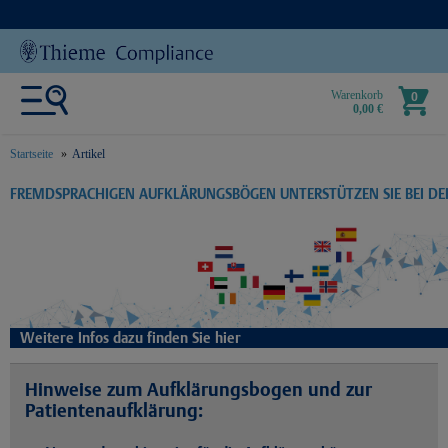
Warenkorb
0
0,00 €
Startseite
Artikel
text.skipToContent
text.skipToNavigation
FREMDSPRACHIGEN AUFKLÄRUNGSBÖGEN UNTERSTÜTZEN SIE BEI D
Weitere Infos dazu finden Sie hier
Hinweise zum Aufklärungsbogen und zur
Patientenaufklärung: