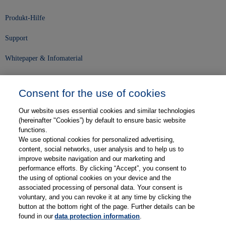
Produkt-Hilfe
Support
Whitepaper & Infomaterial
Unser Unternehmen
Consent for the use of cookies
Presse und News
Our website uses essential cookies and similar technologies
Karriere
(hereinafter "Cookies”) by default to ensure basic website
functions.
We use optional cookies for personalized advertising,
Kontakt
content, social networks, user analysis and to help us to
improve website navigation and our marketing and
Web-Semniare
performance efforts. By clicking “Accept”, you consent to
the using of optional cookies on your device and the
Anwenderberichte
associated processing of personal data. Your consent is
voluntary, and you can revoke it at any time by clicking the
Partner
button at the bottom right of the page. Further details can be
found in our
data protection information
.