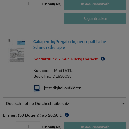
Einheit(en)
In den Warenkorb
Bogen drucken
Gabapentin/Pregabalin, neuropathische
Schmerztherapie
Sonderdruck - Kein Rückgaberecht
Kurzcode:
MedTh11a
Bestellnr.:
DE630038
jetzt digital aufklären
Einheit (50 Bögen): ab
26,50 €
Einheit(en)
In den Warenkorb