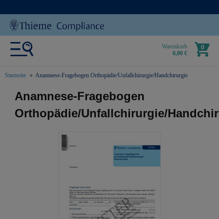
Warenkorb
0
0,00 €
Startseite
Anamnese-Fragebogen Orthopädie/Unfallchirurgie/Handchirurgie
text.skipToContent
text.skipToNavigation
Anamnese-Fragebogen
Orthopädie/Unfallchirurgie/Handchir