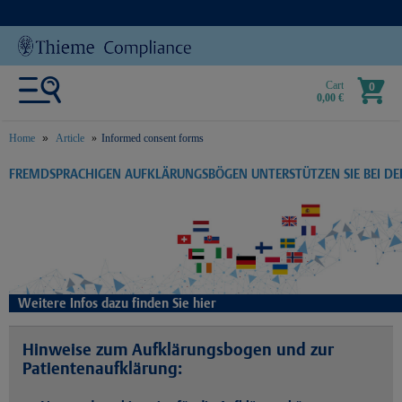
Cart
0
0,00 €
Home
Article
Informed consent forms
text.skipToContent
text.skipToNavigation
FREMDSPRACHIGEN AUFKLÄRUNGSBÖGEN UNTERSTÜTZEN SIE BEI D
Weitere Infos dazu finden Sie hier
Hinweise zum Aufklärungsbogen und zur
Patientenaufklärung: