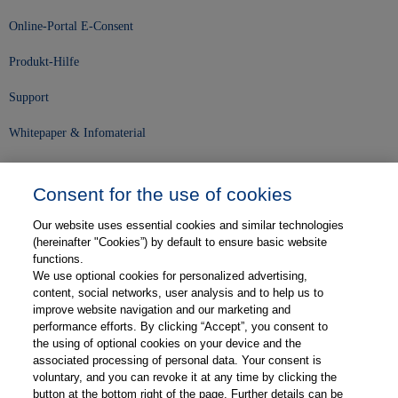
Online-Portal E-Consent
Produkt-Hilfe
Support
Whitepaper & Infomaterial
Unser Unternehmen
Consent for the use of cookies
Presse und News
Our website uses essential cookies and similar technologies
Karriere
(hereinafter "Cookies”) by default to ensure basic website
functions.
We use optional cookies for personalized advertising,
Kontakt
content, social networks, user analysis and to help us to
improve website navigation and our marketing and
Web-Semniare
performance efforts. By clicking “Accept”, you consent to
the using of optional cookies on your device and the
Anwenderberichte
associated processing of personal data. Your consent is
voluntary, and you can revoke it at any time by clicking the
Partner
button at the bottom right of the page. Further details can be