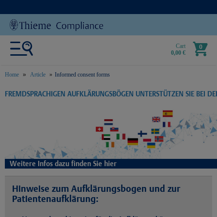
Cart
0
0,00 €
Home
Article
Informed consent forms
text.skipToContent
text.skipToNavigation
FREMDSPRACHIGEN AUFKLÄRUNGSBÖGEN UNTERSTÜTZEN SIE BEI D
Weitere Infos dazu finden Sie hier
Hinweise zum Aufklärungsbogen und zur
Patientenaufklärung: