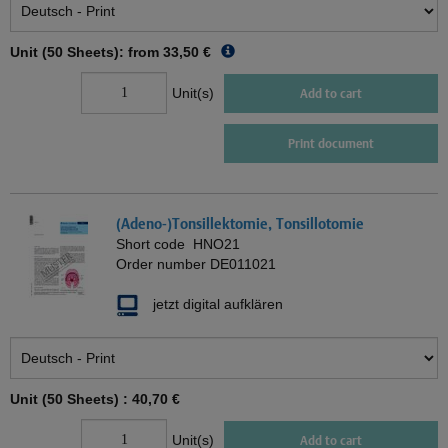
Unit (50 Sheets): from
33,50 €
Unit(s)
Add to cart
Print document
(Adeno-)Tonsillektomie, Tonsillotomie
Short code
HNO21
Order number
DE011021
jetzt digital aufklären
Unit (50 Sheets) :
40,70 €
Unit(s)
Add to cart