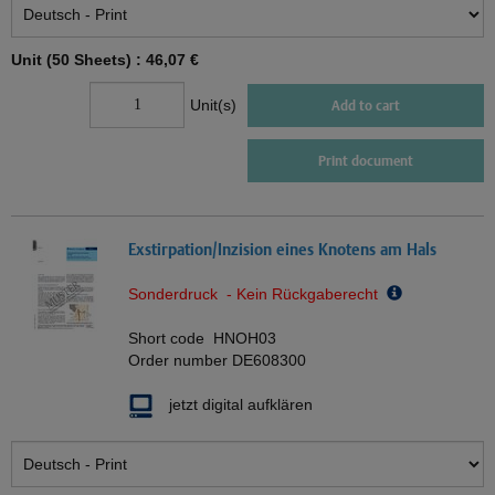
Unit (50 Sheets) :
46,07 €
Unit(s)
Add to cart
Print document
Exstirpation/Inzision eines Knotens am Hals
Sonderdruck - Kein Rückgaberecht
Short code
HNOH03
Order number
DE608300
jetzt digital aufklären