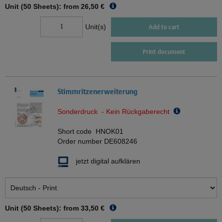
Unit (50 Sheets): from
26,50 €
Unit(s)
Add to cart
Print document
Stimmritzenerweiterung
Sonderdruck - Kein Rückgaberecht
Short code
HNOK01
Order number
DE608246
jetzt digital aufklären
Unit (50 Sheets): from
33,50 €