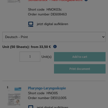
Short code
HNOK03c
Order number
DE608463
jetzt digital aufklären
Unit (50 Sheets): from
33,50 €
Unit(s)
Add to cart
Print document
Pharyngo-Laryngoskopie
Short code
HNO05
Order number
DE011005
jetzt digital aufklären