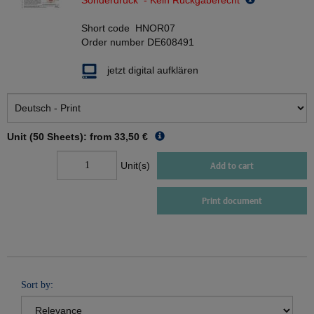
Sonderdruck - Kein Rückgaberecht
Short code
HNOR07
Order number
DE608491
jetzt digital aufklären
Unit (50 Sheets): from
33,50 €
Unit(s)
Add to cart
Print document
Sort by: