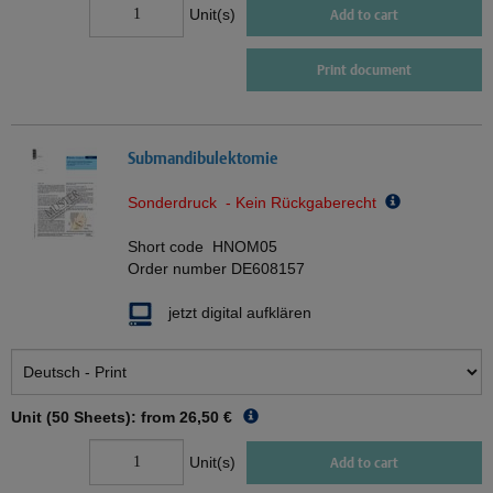
Unit(s)
Add to cart
Print document
Submandibulektomie
Sonderdruck - Kein Rückgaberecht
Short code
HNOM05
Order number
DE608157
jetzt digital aufklären
Unit (50 Sheets): from
26,50 €
Unit(s)
Add to cart