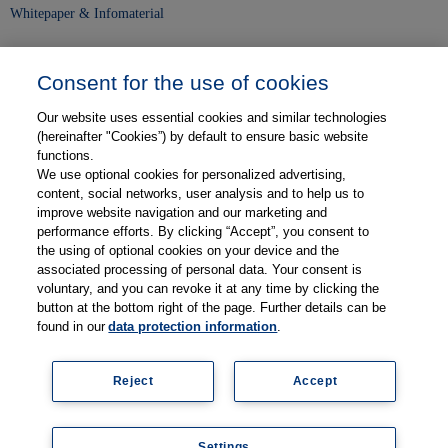
Whitepaper & Infomaterial
Unser Unternehmen
Consent for the use of cookies
Presse und News
Our website uses essential cookies and similar technologies
Karriere
(hereinafter "Cookies”) by default to ensure basic website
functions.
We use optional cookies for personalized advertising,
Kontakt
content, social networks, user analysis and to help us to
improve website navigation and our marketing and
Web-Semniare
performance efforts. By clicking “Accept”, you consent to
the using of optional cookies on your device and the
Anwenderberichte
associated processing of personal data. Your consent is
voluntary, and you can revoke it at any time by clicking the
Partner
button at the bottom right of the page. Further details can be
found in our
data protection information
.
Reject
Accept
Legal information
Data protection
Contact
Terms and Conditions
Coo
Settings