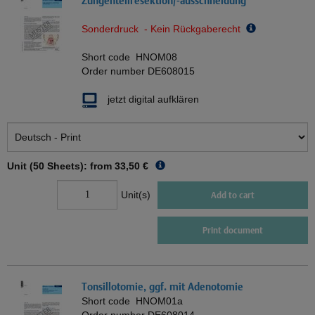
Zungenteilresektion/-ausschneidung
Sonderdruck - Kein Rückgaberecht
Short code
HNOM08
Order number
DE608015
jetzt digital aufklären
Unit (50 Sheets): from
33,50 €
Unit(s)
Add to cart
Print document
Tonsillotomie, ggf. mit Adenotomie
Short code
HNOM01a