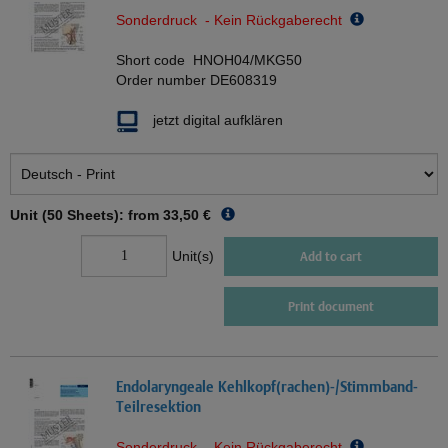
Sonderdruck - Kein Rückgaberecht
Short code
HNOH04/MKG50
Order number
DE608319
jetzt digital aufklären
Unit (50 Sheets): from
33,50 €
Unit(s)
Add to cart
Print document
Endolaryngeale Kehlkopf(rachen)-/Stimmband-
Teilresektion
Sonderdruck - Kein Rückgaberecht