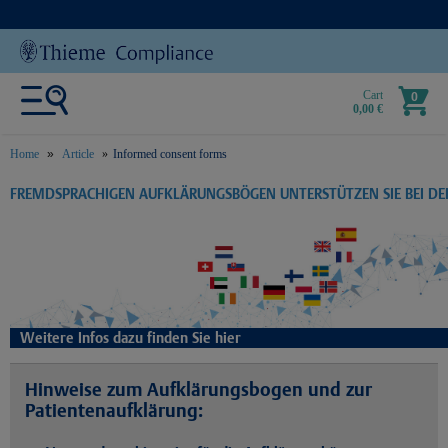
Cart
0
0,00 €
Home
Article
Informed consent forms
text.skipToContent
text.skipToNavigation
FREMDSPRACHIGEN AUFKLÄRUNGSBÖGEN UNTERSTÜTZEN SIE BEI D
Weitere Infos dazu finden Sie hier
Hinweise zum Aufklärungsbogen und zur
Patientenaufklärung: