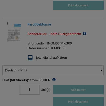
Print document
Parotidektomie
Sonderdruck - Kein Rückgaberecht
Short code
HNOM06/MKG09
Order number
DE608165
jetzt digital aufklären
Unit (50 Sheets): from
33,50 €
Unit(s)
Add to cart
Print document