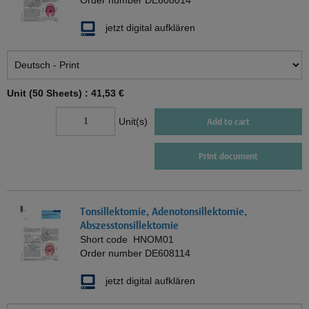
Order number
DE608014
jetzt digital aufklären
Unit (50 Sheets) :
41,53 €
Unit(s)
Add to cart
Print document
Tonsillektomie, Adenotonsillektomie,
Abszesstonsillektomie
Short code
HNOM01
Order number
DE608114
jetzt digital aufklären