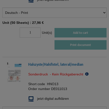
Unit (50 Sheets) :
27,96 €
Unit(s)
Add to cart
Print document
Halszyste/Halsfistel, lateral/median
Sonderdruck - Kein Rückgaberecht
Short code
HNO13
Order number
DE011013
jetzt digital aufklären