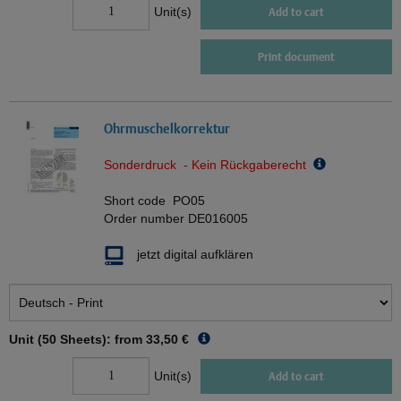
Unit(s)
Add to cart
Print document
Ohrmuschelkorrektur
Sonderdruck - Kein Rückgaberecht
Short code
PO05
Order number
DE016005
jetzt digital aufklären
Unit (50 Sheets): from
33,50 €
Unit(s)
Add to cart