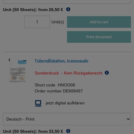
Unit (50 Sheets): from
26,50 €
Unit(s)
Add to cart
Print document
Tubendilatation, transnasale
Sonderdruck - Kein Rückgaberecht
Short code
HNOO08
Order number
DE608497
jetzt digital aufklären
Unit (50 Sheets): from
33,50 €