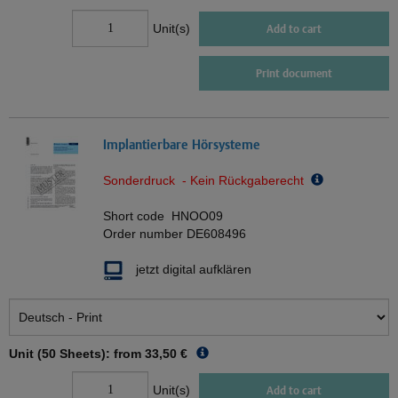
Unit(s)
Add to cart
Print document
Implantierbare Hörsysteme
Sonderdruck - Kein Rückgaberecht
Short code
HNOO09
Order number
DE608496
jetzt digital aufklären
Unit (50 Sheets): from
33,50 €
Unit(s)
Add to cart