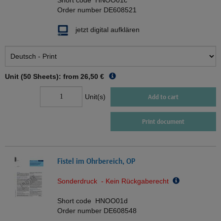
Short code
HNOO01c
Order number
DE608521
jetzt digital aufklären
Unit (50 Sheets): from
26,50 €
Unit(s)
Add to cart
Print document
Fistel im Ohrbereich, OP
Sonderdruck - Kein Rückgaberecht
Short code
HNOO01d
Order number
DE608548