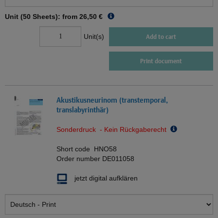
Unit (50 Sheets): from
26,50 €
Unit(s)
Add to cart
Print document
Akustikusneurinom (transtemporal,
translabyrinthär)
Sonderdruck - Kein Rückgaberecht
Short code
HNO58
Order number
DE011058
jetzt digital aufklären