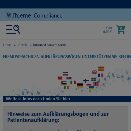
Cart
0
0,00 €
Home
Article
Informed consent forms
text.skipToContent
text.skipToNavigation
FREMDSPRACHIGEN AUFKLÄRUNGSBÖGEN UNTERSTÜTZEN SIE BEI D
Weitere Infos dazu finden Sie hier
Hinweise zum Aufklärungsbogen und zur
Patientenaufklärung: