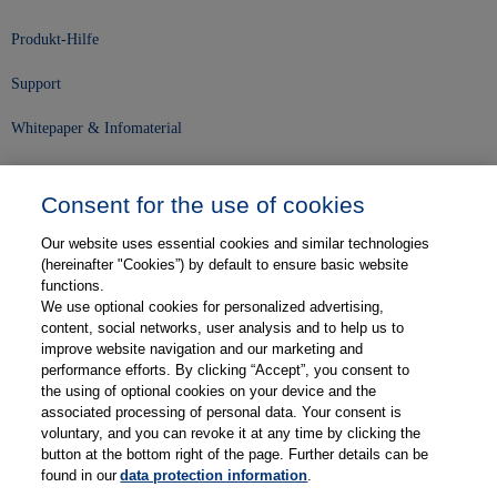
Produkt-Hilfe
Support
Whitepaper & Infomaterial
Unser Unternehmen
Consent for the use of cookies
Presse und News
Our website uses essential cookies and similar technologies
Karriere
(hereinafter "Cookies”) by default to ensure basic website
functions.
We use optional cookies for personalized advertising,
Kontakt
content, social networks, user analysis and to help us to
improve website navigation and our marketing and
Web-Semniare
performance efforts. By clicking “Accept”, you consent to
the using of optional cookies on your device and the
Anwenderberichte
associated processing of personal data. Your consent is
voluntary, and you can revoke it at any time by clicking the
Partner
button at the bottom right of the page. Further details can be
found in our
data protection information
.