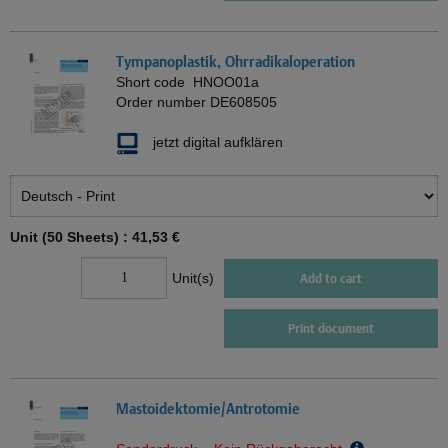
Tympanoplastik, Ohrradikaloperation
Short code
HNOO01a
Order number
DE608505
jetzt digital aufklären
Unit (50 Sheets) :
41,53 €
Unit(s)
Add to cart
Print document
Mastoidektomie/Antrotomie