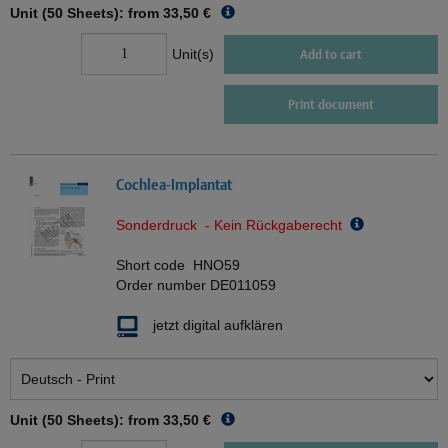
Unit (50 Sheets): from
33,50 €
Unit(s)
Add to cart
Print document
Cochlea-Implantat
Sonderdruck - Kein Rückgaberecht
Short code
HNO59
Order number
DE011059
jetzt digital aufklären
Unit (50 Sheets): from
33,50 €