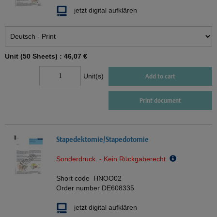
jetzt digital aufklären
Unit (50 Sheets) :
46,07 €
Unit(s)
Add to cart
Print document
Stapedektomie/Stapedotomie
Sonderdruck - Kein Rückgaberecht
Short code
HNOO02
Order number
DE608335
jetzt digital aufklären