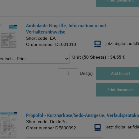
Print document
Ambulante Eingriffe, Informationen und
Verhaltenshinweise
Short code
EA
jetzt digital aufkl
Order number
DE001010
Unit (50 Sheets) :
34,55 €
Unit(s)
Add to cart
Print document
Propofol - Kurznarkose/Sedo-Analgesie, Verlaufsprotoko
Short code
DokInPn
jetzt digital aufkl
Order number
DE800392