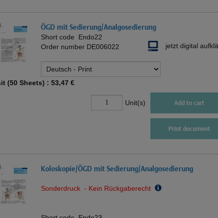
ÖGD mit Sedierung/Analgosedierung
Short code
Endo22
jetzt digital aufkl
Order number
DE006022
it (50 Sheets) :
53,47 €
Unit(s)
Add to cart
Print document
Koloskopie/ÖGD mit Sedierung/Analgosedierung
Sonderdruck - Kein Rückgaberecht
Short code
Endo23