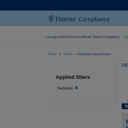
Lösungswelten
Wissenswelt
Inside Thieme Compliance
Sh
Home
Article
Informed consent forms
text.skipToContent
text.skipToNavigation
FR
Applied filters
Sedation
W