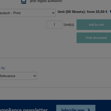
jetzt digital aufklären
Unit (50 Sheets): from
33,50 €
Unit(s)
Add to cart
Print document
t by:
ompliance newsletter
Subscribe now