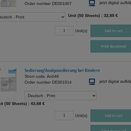
jetzt digital aufkl
Order number
DE001007
Unit (50 Sheets) :
32,89 €
Unit(s)
Add to cart
Print document
Sedierung/Analgosedierung bei Kindern
Short code
An04K
jetzt digital aufkl
Order number
DE001014
it (50 Sheets) :
43,68 €
Unit(s)
Add to cart