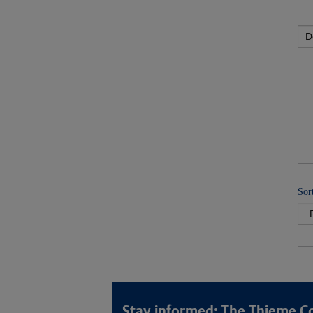
Sor
Stay informed: The Thieme C