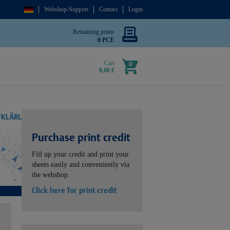
Webshop-Support
Contact
Login
Remaining prints
0 PCE
Cart
0
0,00 €
UFKLÄRUNG
Purchase print credit
Fill up your credit and print your
sheets easily and conveniently via
the webshop.
Click here for print credit