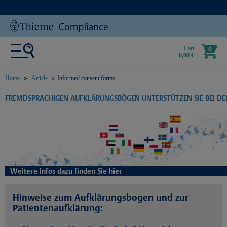
Cart
0
0,00 €
Home
Article
Informed consent forms
text.skipToContent
text.skipToNavigation
FREMDSPRACHIGEN AUFKLÄRUNGSBÖGEN UNTERSTÜTZEN SIE BEI D
Weitere Infos dazu finden Sie hier
Hinweise zum Aufklärungsbogen und zur
Patientenaufklärung: