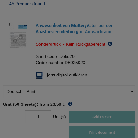
45 Products found
Anwesenheit von Mutter/Vater bei der
Anästhesieeinleitung/im Aufwachraum
Sonderdruck - Kein Rückgaberecht
Short code
Doku20
Order number
DE025020
jetzt digital aufklären
Unit (50 Sheets): from
23,50 €
Unit(s)
Add to cart
Print document