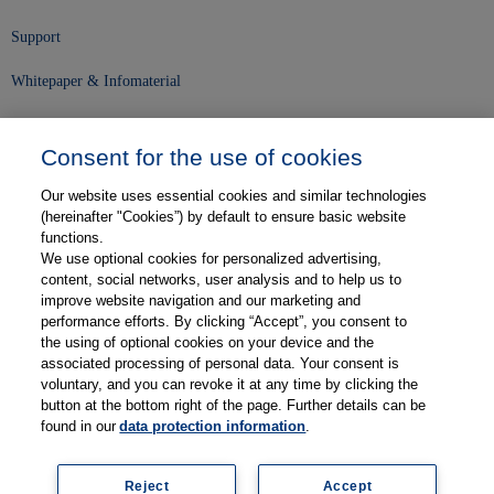
Support
Whitepaper & Infomaterial
Unser Unternehmen
Consent for the use of cookies
Presse und News
Our website uses essential cookies and similar technologies
Karriere
(hereinafter "Cookies”) by default to ensure basic website
functions.
We use optional cookies for personalized advertising,
Kontakt
content, social networks, user analysis and to help us to
improve website navigation and our marketing and
Web-Semniare
performance efforts. By clicking “Accept”, you consent to
the using of optional cookies on your device and the
Anwenderberichte
associated processing of personal data. Your consent is
voluntary, and you can revoke it at any time by clicking the
Partner
button at the bottom right of the page. Further details can be
found in our
data protection information
.
Reject
Accept