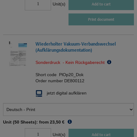
Unit(s)
Add to cart
Print document
Wiederholter Vakuum-Verbandswechsel
(Aufklärungsdokumentation)
Sonderdruck - Kein Rückgaberecht
Short code
PlOp20_Dok
Order number
DE800112
jetzt digital aufklären
Unit (50 Sheets): from
23,50 €
Unit(s)
Add to cart