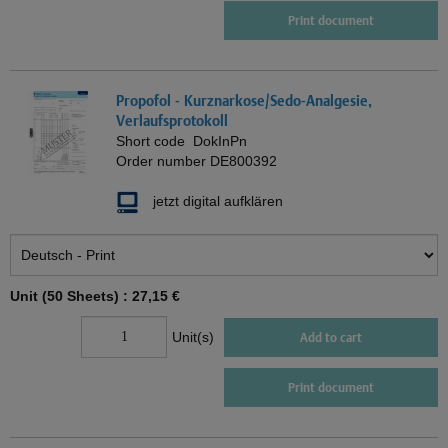
Print document
Propofol - Kurznarkose/Sedo-Analgesie,
Verlaufsprotokoll
Short code
DokInPn
Order number
DE800392
jetzt digital aufklären
Unit (50 Sheets) :
27,15 €
Unit(s)
Add to cart
Print document