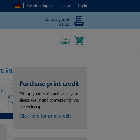
Webshop-Support
Contact
Login
Remaining prints
0 PCE
Cart
0
0,00 €
UFKLÄRUNG
Purchase print credit
Fill up your credit and print your
sheets easily and conveniently via
the webshop.
Click here for print credit