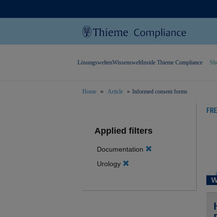
Lösungswelten
Wissenswelt
Inside Thieme Compliance
Sh
Home
Article
Informed consent forms
text.skipToContent
text.skipToNavigation
FR
Applied filters
Documentation
Urology
W