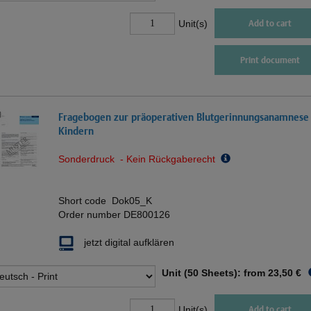
Unit(s)
Add to cart
Print document
Fragebogen zur präoperativen Blutgerinnungsanamnese 
Kindern
Sonderdruck - Kein Rückgaberecht
Short code
Dok05_K
Order number
DE800126
jetzt digital aufklären
Unit (50 Sheets): from
23,50 €
Unit(s)
Add to cart