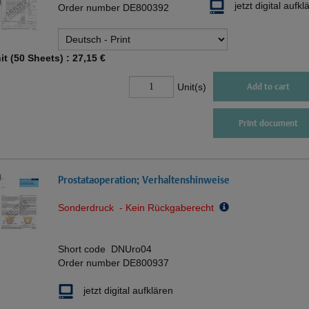
jetzt digital aufkl
Order number
DE800392
it (50 Sheets) :
27,15 €
Unit(s)
Add to cart
Print document
Prostataoperation; Verhaltenshinweise
Sonderdruck - Kein Rückgaberecht
Short code
DNUro04
Order number
DE800937
jetzt digital aufklären