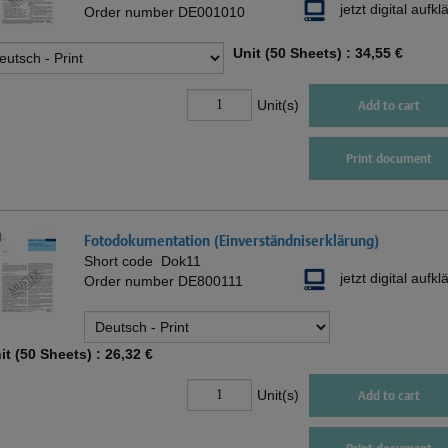
jetzt digital aufkl
Order number
DE001010
Unit (50 Sheets) :
34,55 €
Unit(s)
Add to cart
Print document
Fotodokumentation (Einverständniserklärung)
Short code
Dok11
jetzt digital aufkl
Order number
DE800111
it (50 Sheets) :
26,32 €
Unit(s)
Add to cart