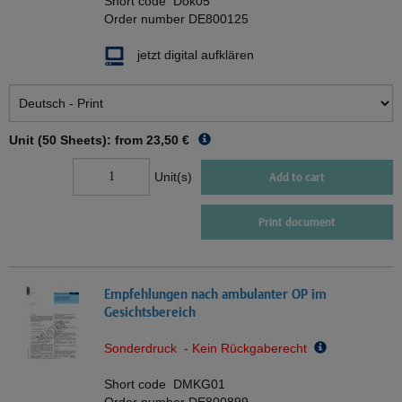
Short code
Dok05
Order number
DE800125
jetzt digital aufklären
Unit (50 Sheets): from
23,50 €
Unit(s)
Add to cart
Print document
Empfehlungen nach ambulanter OP im
Gesichtsbereich
Sonderdruck - Kein Rückgaberecht
Short code
DMKG01