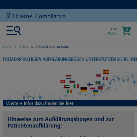
Cart
0
0,00 €
Home
Article
Informed consent forms
text.skipToContent
text.skipToNavigation
FREMDSPRACHIGEN AUFKLÄRUNGSBÖGEN UNTERSTÜTZEN SIE BEI D
Weitere Infos dazu finden Sie hier
Hinweise zum Aufklärungsbogen und zur
Patientenaufklärung: