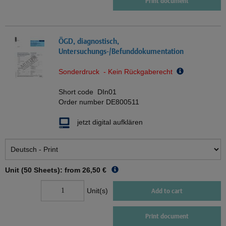
Print document
ÖGD, diagnostisch,
Untersuchungs-/Befunddokumentation
Sonderdruck - Kein Rückgaberecht
Short code
DIn01
Order number
DE800511
jetzt digital aufklären
Unit (50 Sheets): from
26,50 €
Unit(s)
Add to cart
Print document