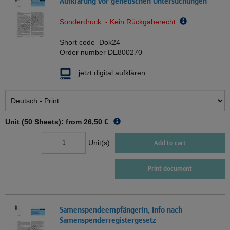
Aufklärung vor genetischen Untersuchungen
Sonderdruck - Kein Rückgaberecht
Short code
Dok24
Order number
DE800270
jetzt digital aufklären
Unit (50 Sheets): from
26,50 €
Unit(s)
Add to cart
Print document
Samenspendeempfängerin, Info nach
Samenspenderregistergesetz