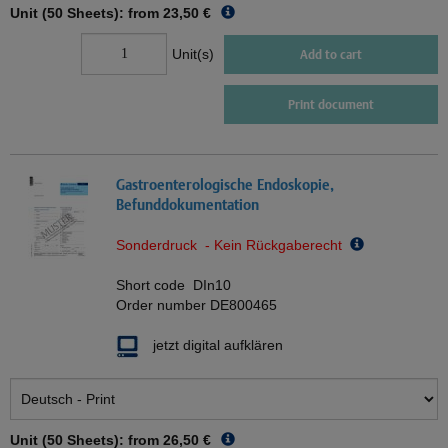
Unit (50 Sheets): from
23,50 €
Unit(s)
Add to cart
Print document
Gastroenterologische Endoskopie,
Befunddokumentation
Sonderdruck - Kein Rückgaberecht
Short code
DIn10
Order number
DE800465
jetzt digital aufklären
Unit (50 Sheets): from
26,50 €