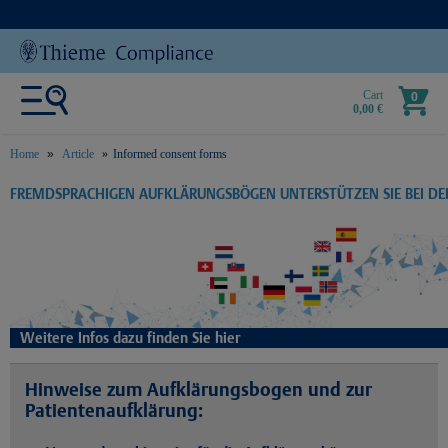
Cart
0
0,00 €
Home
Article
Informed consent forms
text.skipToContent
text.skipToNavigation
FREMDSPRACHIGEN AUFKLÄRUNGSBÖGEN UNTERSTÜTZEN SIE BEI D
Weitere Infos dazu finden Sie hier
Hinweise zum Aufklärungsbogen und zur
Patientenaufklärung: