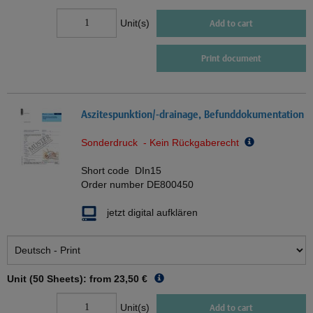
Unit(s)
Add to cart
Print document
Aszitespunktion/-drainage, Befunddokumentation
Sonderdruck - Kein Rückgaberecht
Short code
DIn15
Order number
DE800450
jetzt digital aufklären
Unit (50 Sheets): from
23,50 €
Unit(s)
Add to cart