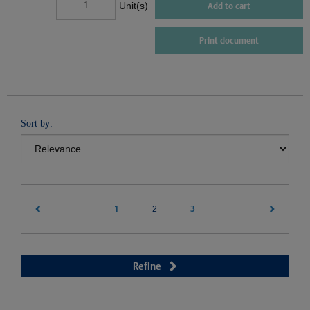
Unit(s)
Add to cart
Print document
Sort by:
1
(current)
3
2
Refine