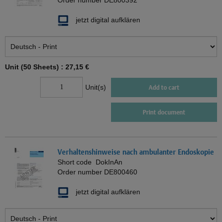
Order number
DE800392
jetzt digital aufklären
Unit (50 Sheets) :
27,15 €
Unit(s)
Add to cart
Print document
Verhaltenshinweise nach ambulanter Endoskopie
Short code
DokInAn
Order number
DE800460
jetzt digital aufklären