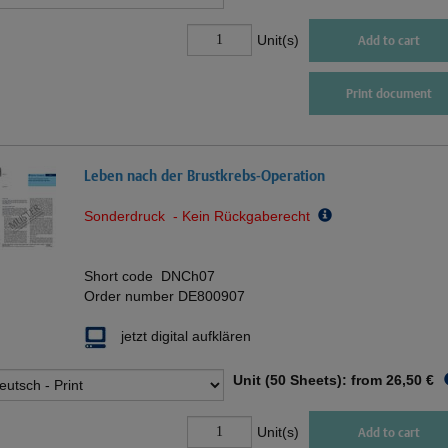
Unit(s)
Add to cart
Print document
Leben nach der Brustkrebs-Operation
Sonderdruck - Kein Rückgaberecht
Short code
DNCh07
Order number
DE800907
jetzt digital aufklären
Unit (50 Sheets): from
26,50 €
Unit(s)
Add to cart