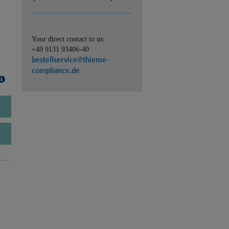
Your direct contact to us:
+49 9131 93406-40
bestellservice@thieme-
compliance.de