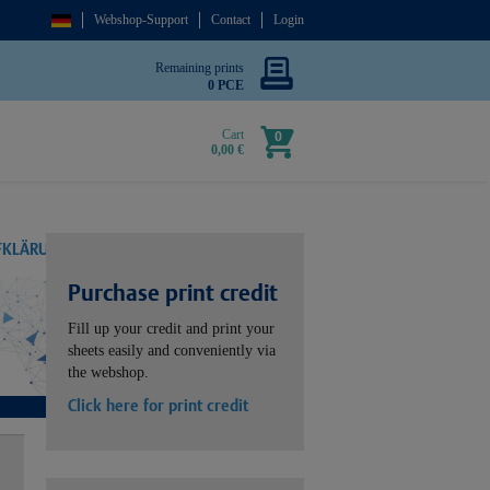
Webshop-Support
Contact
Login
Remaining prints
0 PCE
Cart
0
0,00 €
UFKLÄRUNG
Purchase print credit
Fill up your credit and print your
sheets easily and conveniently via
the webshop.
Click here for print credit