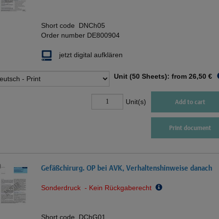
Short code
DNCh05
Order number
DE800904
jetzt digital aufklären
Unit (50 Sheets): from
26,50 €
Unit(s)
Add to cart
Print document
Gefäßchirurg. OP bei AVK, Verhaltenshinweise danach
Sonderdruck - Kein Rückgaberecht
Short code
DChG01