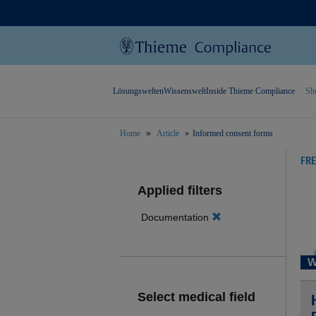
Lösungswelten
Wissenswelt
Inside Thieme Compliance
Sh
Home
Article
Informed consent forms
text.skipToContent
text.skipToNavigation
FR
Applied filters
Documentation
W
Select medical field