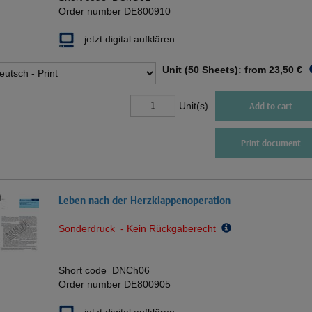
Order number
DE800910
jetzt digital aufklären
Unit (50 Sheets): from
23,50 €
Unit(s)
Add to cart
Print document
Leben nach der Herzklappenoperation
Sonderdruck - Kein Rückgaberecht
Short code
DNCh06
Order number
DE800905
jetzt digital aufklären