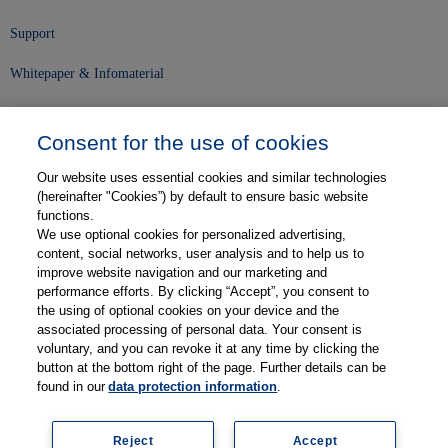
Support
Whitepaper & Infomaterial
Unser Unternehmen
Consent for the use of cookies
Presse und News
Our website uses essential cookies and similar technologies
Karriere
(hereinafter "Cookies”) by default to ensure basic website
functions.
We use optional cookies for personalized advertising,
Kontakt
content, social networks, user analysis and to help us to
improve website navigation and our marketing and
Web-Semniare
performance efforts. By clicking “Accept”, you consent to
the using of optional cookies on your device and the
Anwenderberichte
associated processing of personal data. Your consent is
voluntary, and you can revoke it at any time by clicking the
Partner
button at the bottom right of the page. Further details can be
found in our
data protection information
.
Reject
Accept