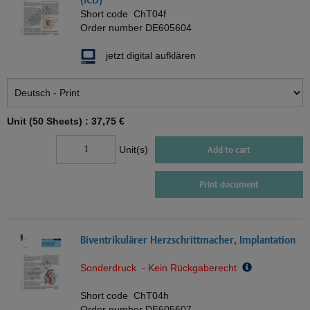
Short code
ChT04f
Order number
DE605604
jetzt digital aufklären
Unit (50 Sheets) :
37,75 €
Unit(s)
Add to cart
Print document
Biventrikulärer Herzschrittmacher, Implantation
Sonderdruck - Kein Rückgaberecht
Short code
ChT04h
Order number
DE605607