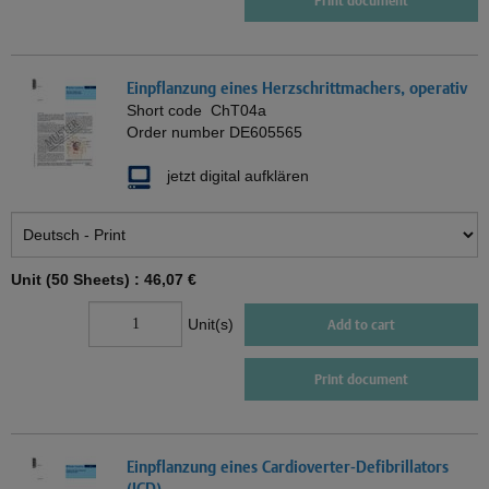
Print document
Einpflanzung eines Herzschrittmachers, operativ
Short code
ChT04a
Order number
DE605565
jetzt digital aufklären
Unit (50 Sheets) :
46,07 €
Unit(s)
Add to cart
Print document
Einpflanzung eines Cardioverter-Defibrillators
(ICD)