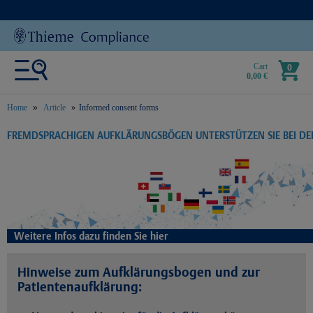
Cart
0
0,00 €
Home
Article
Informed consent forms
text.skipToContent
text.skipToNavigation
FREMDSPRACHIGEN AUFKLÄRUNGSBÖGEN UNTERSTÜTZEN SIE BEI D
Weitere Infos dazu finden Sie hier
Hinweise zum Aufklärungsbogen und zur
Patientenaufklärung: