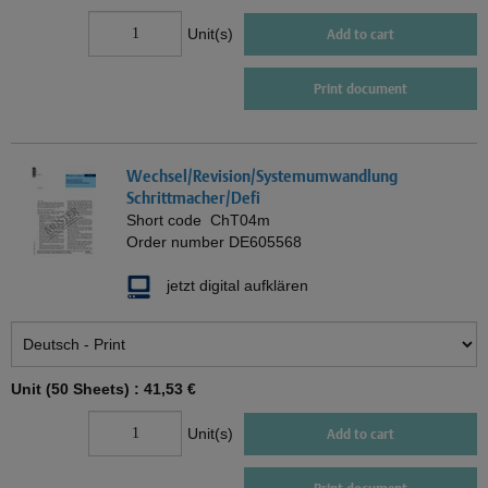
Unit(s)
Add to cart
Print document
Wechsel/Revision/Systemumwandlung
Schrittmacher/Defi
Short code
ChT04m
Order number
DE605568
jetzt digital aufklären
Unit (50 Sheets) :
41,53 €
Unit(s)
Add to cart