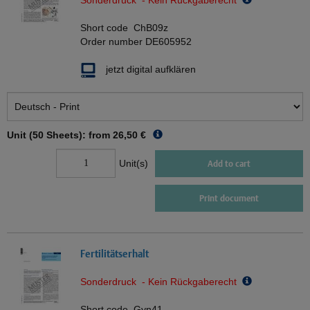
Sonderdruck - Kein Rückgaberecht
Short code
ChB09z
Order number
DE605952
jetzt digital aufklären
Unit (50 Sheets): from
26,50 €
Unit(s)
Add to cart
Print document
Fertilitätserhalt
Sonderdruck - Kein Rückgaberecht
Short code
Gyn41