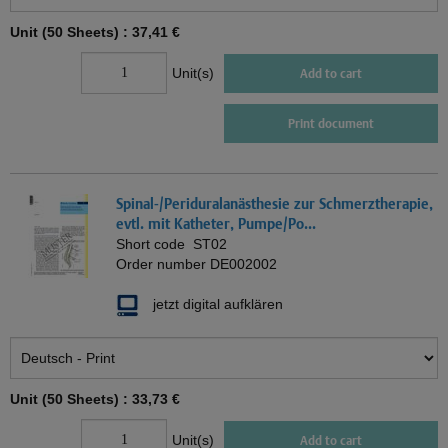
Unit (50 Sheets) :
37,41 €
Unit(s)
Add to cart
Print document
Spinal-/Periduralanästhesie zur Schmerztherapie,
evtl. mit Katheter, Pumpe/Po...
Short code
ST02
Order number
DE002002
jetzt digital aufklären
Unit (50 Sheets) :
33,73 €
Unit(s)
Add to cart