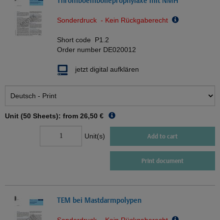
Thromboembolieprophylaxe mit NMH
Sonderdruck - Kein Rückgaberecht
Short code
P1.2
Order number
DE020012
jetzt digital aufklären
Unit (50 Sheets): from
26,50 €
Unit(s)
Add to cart
Print document
TEM bei Mastdarmpolypen