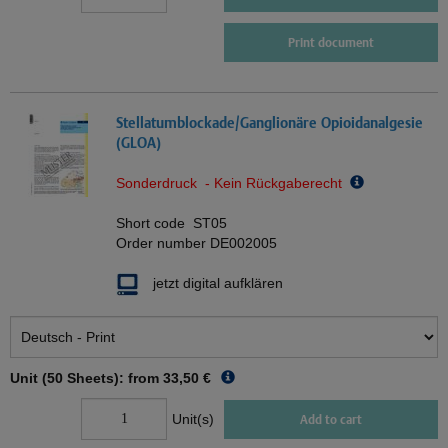
Print document
Stellatumblockade/Ganglionäre Opioidanalgesie
(GLOA)
Sonderdruck - Kein Rückgaberecht
Short code
ST05
Order number
DE002005
jetzt digital aufklären
Unit (50 Sheets): from
33,50 €
Unit(s)
Add to cart