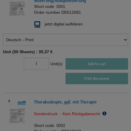
Sedierung/Analgosedierung
Short code
ID01
Order number
DE612081
jetzt digital aufklären
Unit (50 Sheets) :
35,37 €
Unit(s)
Add to cart
Print document
Thorakoskopie, ggf. mit Therapie
Sonderdruck - Kein Rückgaberecht
Short code
ID02