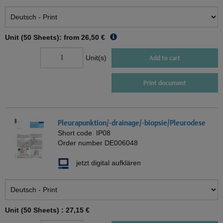
Unit (50 Sheets): from
26,50 €
Unit(s)
Add to cart
Print document
Pleurapunktion/-drainage/-biopsie/Pleurodese
Short code
IP08
Order number
DE006048
jetzt digital aufklären
Unit (50 Sheets) :
27,15 €