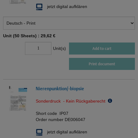
jetzt digital aufklären
Unit (50 Sheets) :
29,62 €
Unit(s)
Add to cart
Print document
Nierenpunktion/-biopsie
Sonderdruck - Kein Rückgaberecht
Short code
IP07
Order number
DE006047
jetzt digital aufklären