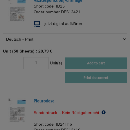
Aszitespunktion/-drainage
Short code
ID25
Order number
DE612421
jetzt digital aufklären
Unit (50 Sheets) :
28,79 €
Unit(s)
Add to cart
Print document
Pleurodese
Sonderdruck - Kein Rückgaberecht
Short code
ID24Thb