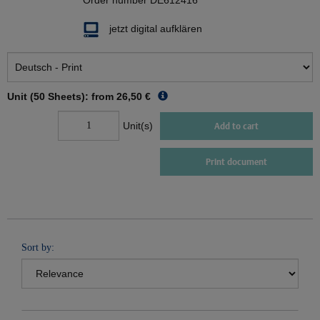
Order number
DE612416
jetzt digital aufklären
Unit (50 Sheets): from
26,50 €
Unit(s)
Add to cart
Print document
Sort by: