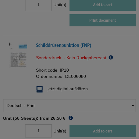
Unit(s)
Add to cart
Print document
Schilddrüsenpunktion (FNP)
Sonderdruck - Kein Rückgaberecht
Short code
IP10
Order number
DE006080
jetzt digital aufklären
Unit (50 Sheets): from
26,50 €
Unit(s)
Add to cart