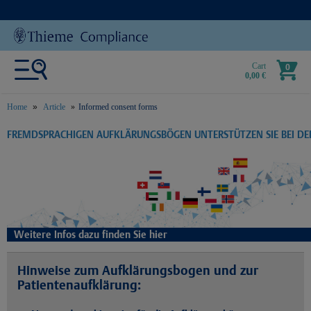
Cart
0
0,00 €
Home
Article
Informed consent forms
text.skipToContent
text.skipToNavigation
FREMDSPRACHIGEN AUFKLÄRUNGSBÖGEN UNTERSTÜTZEN SIE BEI D
Weitere Infos dazu finden Sie hier
Hinweise zum Aufklärungsbogen und zur
Patientenaufklärung: