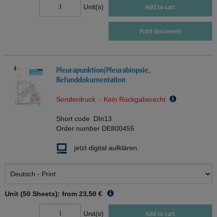
Unit(s)
Add to cart
Print document
Pleurapunktion/Pleurabiopsie,
Befunddokumentation
Sonderdruck - Kein Rückgaberecht
Short code
DIn13
Order number
DE800455
jetzt digital aufklären
Unit (50 Sheets): from
23,50 €
Unit(s)
Add to cart