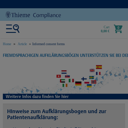
Cart
0
0,00 €
Home
Article
Informed consent forms
text.skipToContent
text.skipToNavigation
FREMDSPRACHIGEN AUFKLÄRUNGSBÖGEN UNTERSTÜTZEN SIE BEI D
Weitere Infos dazu finden Sie hier
Hinweise zum Aufklärungsbogen und zur
Patientenaufklärung: