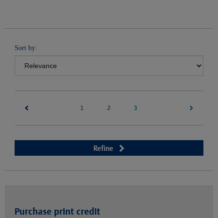
Sort by:
(current)
2
3
1
Refine
Purchase print credit