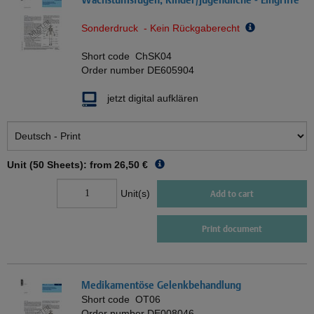
Sonderdruck - Kein Rückgaberecht
Short code
ChSK04
Order number
DE605904
jetzt digital aufklären
Unit (50 Sheets): from
26,50 €
Unit(s)
Add to cart
Print document
Medikamentöse Gelenkbehandlung
Short code
OT06
Order number
DE008046