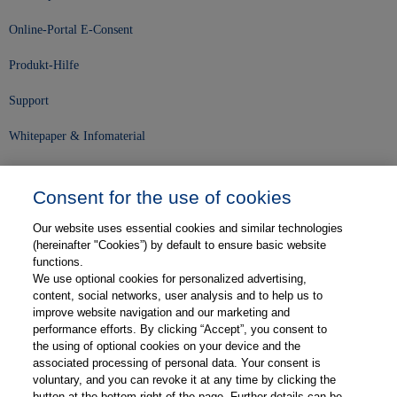
Online-Portal E-Consent
Produkt-Hilfe
Support
Whitepaper & Infomaterial
Unser Unternehmen
Consent for the use of cookies
Presse und News
Our website uses essential cookies and similar technologies
Karriere
(hereinafter "Cookies”) by default to ensure basic website
functions.
We use optional cookies for personalized advertising,
Kontakt
content, social networks, user analysis and to help us to
improve website navigation and our marketing and
Web-Semniare
performance efforts. By clicking “Accept”, you consent to
the using of optional cookies on your device and the
Anwenderberichte
associated processing of personal data. Your consent is
voluntary, and you can revoke it at any time by clicking the
Partner
button at the bottom right of the page. Further details can be