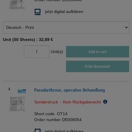
jetzt digital aufklären
Unit (50 Sheets) :
32,89 €
Unit(s)
Add to cart
Print document
Pseudarthrose, operative Behandlung
Sonderdruck - Kein Rückgaberecht
Short code
OT14
Order number
DE008054
jetzt digital aufklären