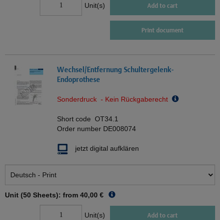
Unit(s)
Add to cart
Print document
Wechsel/Entfernung Schultergelenk-
Endoprothese
Sonderdruck - Kein Rückgaberecht
Short code
OT34.1
Order number
DE008074
jetzt digital aufklären
Unit (50 Sheets): from
40,00 €
Unit(s)
Add to cart