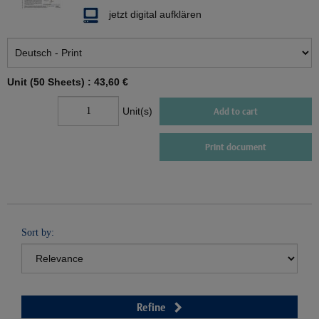
jetzt digital aufklären
Unit (50 Sheets) :
43,60 €
Unit(s)
Add to cart
Print document
Sort by:
Refine