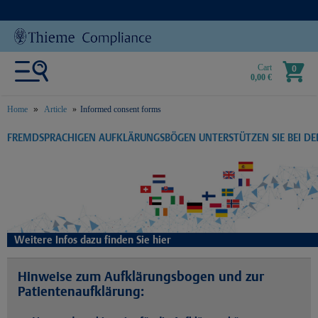
Cart
0
0,00 €
Home
Article
Informed consent forms
text.skipToContent
text.skipToNavigation
FREMDSPRACHIGEN AUFKLÄRUNGSBÖGEN UNTERSTÜTZEN SIE BEI D
Weitere Infos dazu finden Sie hier
Hinweise zum Aufklärungsbogen und zur
Patientenaufklärung: