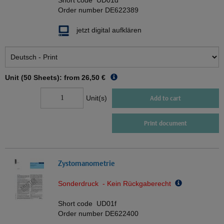
Short code
UD01d
Order number
DE622389
jetzt digital aufklären
Unit (50 Sheets): from
26,50 €
Unit(s)
Add to cart
Print document
Zystomanometrie
Sonderdruck - Kein Rückgaberecht
Short code
UD01f
Order number
DE622400