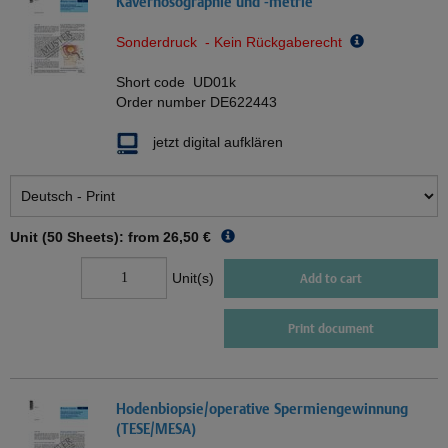
Kavernosographie und -metrie
Sonderdruck - Kein Rückgaberecht
Short code
UD01k
Order number
DE622443
jetzt digital aufklären
Unit (50 Sheets): from
26,50 €
Unit(s)
Add to cart
Print document
Hodenbiopsie/operative Spermiengewinnung
(TESE/MESA)