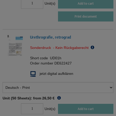
Unit(s)
Add to cart
Print document
Urethrografie, retrograd
Sonderdruck - Kein Rückgaberecht
Short code
UD01h
Order number
DE622427
jetzt digital aufklären
Unit (50 Sheets): from
26,50 €
Unit(s)
Add to cart