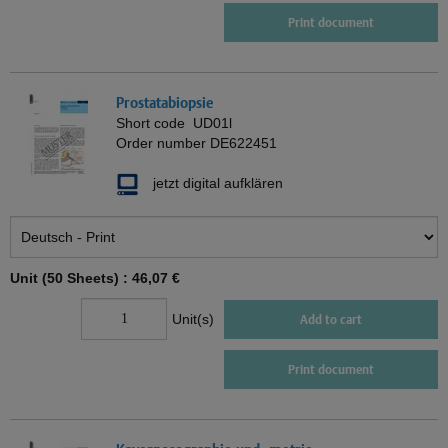
Print document
Prostatabiopsie
Short code
UD01l
Order number
DE622451
jetzt digital aufklären
Unit (50 Sheets) :
46,07 €
Unit(s)
Add to cart
Print document