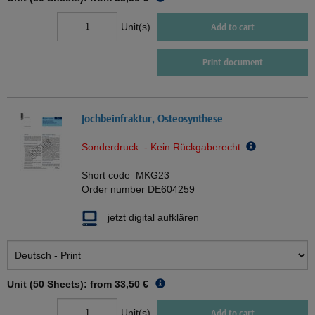
Unit(s)
Add to cart
Print document
Jochbeinfraktur, Osteosynthese
Sonderdruck - Kein Rückgaberecht
Short code
MKG23
Order number
DE604259
jetzt digital aufklären
Unit (50 Sheets): from
33,50 €
Unit(s)
Add to cart