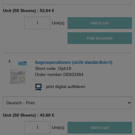
Unit (50 Sheets) :
52,64 €
Unit(s)
Add to cart
Print document
Augenoperationen (nicht standardisiert)
Short code
Oph19
Order number
DE603384
jetzt digital aufklären
Unit (50 Sheets) :
43,60 €
Unit(s)
Add to cart