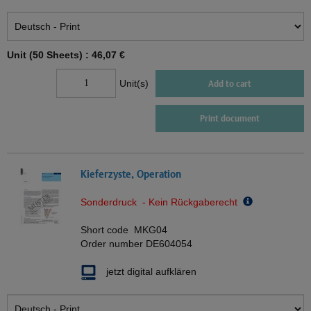
Unit (50 Sheets) :
46,07 €
Unit(s)
Add to cart
Print document
Kieferzyste, Operation
Sonderdruck - Kein Rückgaberecht
Short code
MKG04
Order number
DE604054
jetzt digital aufklären