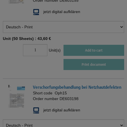
Order number
DE603155
jetzt digital aufklären
Unit (50 Sheets) :
43,60 €
Unit(s)
Add to cart
Print document
Verschorfungsbehandlung bei Netzhautdefekten
Short code
Oph15
Order number
DE603198
jetzt digital aufklären