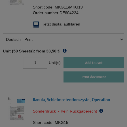
Short code
MKG11/MKG19
Order number
DE604224
jetzt digital aufklären
Unit (50 Sheets): from
33,50 €
Unit(s)
Add to cart
Print document
Ranula, Schleimretentionszyste, Operation
Sonderdruck - Kein Rückgaberecht
Short code
MKG15