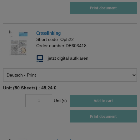
Print document
Crosslinking
Short code
Oph22
Order number
DE603418
jetzt digital aufklären
Unit (50 Sheets) :
45,24 €
Unit(s)
Add to cart
Print document