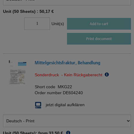
Unit (50 Sheets) :
50,17 €
Unit(s)
Add to cart
Print document
Mittelgesichtsfraktur, Behandlung
Sonderdruck - Kein Rückgaberecht
Short code
MKG22
Order number
DE604240
jetzt digital aufklären
Unit (50 Sheets): from
33,50 €