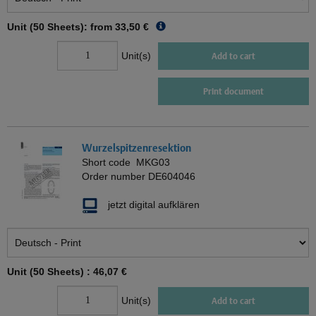
Unit (50 Sheets): from
33,50 €
Unit(s)
Add to cart
Print document
Wurzelspitzenresektion
Short code
MKG03
Order number
DE604046
jetzt digital aufklären
Unit (50 Sheets) :
46,07 €
Unit(s)
Add to cart