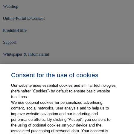
Webshop
Online-Portal E-Consent
Produkt-Hilfe
Support
Whitepaper & Infomaterial
Unser Unternehmen
Consent for the use of cookies
Presse und News
Our website uses essential cookies and similar technologies
Karriere
(hereinafter "Cookies”) by default to ensure basic website
functions.
We use optional cookies for personalized advertising,
Kontakt
content, social networks, user analysis and to help us to
improve website navigation and our marketing and
Web-Semniare
performance efforts. By clicking “Accept”, you consent to
the using of optional cookies on your device and the
Anwenderberichte
associated processing of personal data. Your consent is