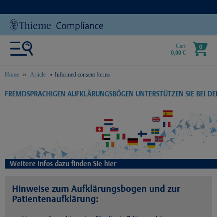
Cart
0
0,00 €
Home
Article
Informed consent forms
text.skipToContent
text.skipToNavigation
FREMDSPRACHIGEN AUFKLÄRUNGSBÖGEN UNTERSTÜTZEN SIE BEI D
Weitere Infos dazu finden Sie hier
Hinweise zum Aufklärungsbogen und zur
Patientenaufklärung: