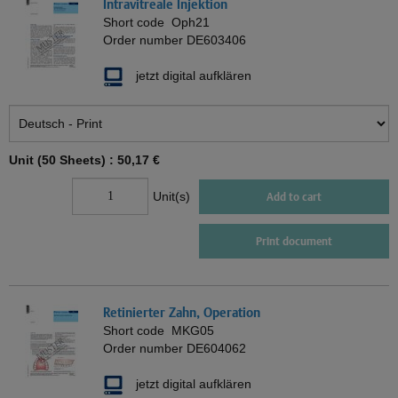
Intravitreale Injektion
Short code
Oph21
Order number
DE603406
jetzt digital aufklären
Unit (50 Sheets) :
50,17 €
Unit(s)
Add to cart
Print document
Retinierter Zahn, Operation
Short code
MKG05
Order number
DE604062
jetzt digital aufklären