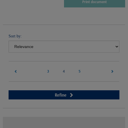
Print document
Sort by:
3
(current)
5
4
Refine