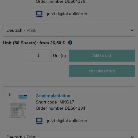
Order number
DE604178
jetzt digital aufklären
Unit (50 Sheets): from
26,50 €
Unit(s)
Add to cart
Print document
Zahnimplantation
Short code
MKG17
Order number
DE604194
jetzt digital aufklären