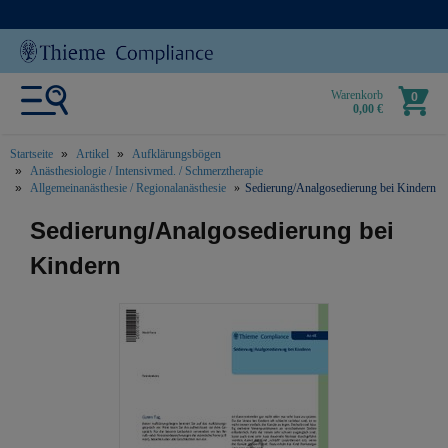
Warenkorb
0
0,00 €
Startseite
Artikel
Aufklärungsbögen
Anästhesiologie / Intensivmed. / Schmerztherapie
Allgemeinanästhesie / Regionalanästhesie
Sedierung/Analgosedierung bei Kindern
text.skipToContent
text.skipToNavigation
Sedierung/Analgosedierung bei
Kindern