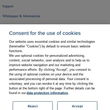
Support
Whitepaper & Infomaterial
Unser Unternehmen
Consent for the use of cookies
Presse und News
Our website uses essential cookies and similar technologies
Karriere
(hereinafter "Cookies”) by default to ensure basic website
functions.
We use optional cookies for personalized advertising,
Kontakt
content, social networks, user analysis and to help us to
improve website navigation and our marketing and
Web-Semniare
performance efforts. By clicking “Accept”, you consent to
the using of optional cookies on your device and the
Anwenderberichte
associated processing of personal data. Your consent is
voluntary, and you can revoke it at any time by clicking the
Partner
button at the bottom right of the page. Further details can be
found in our
data protection information
.
Reject
Accept