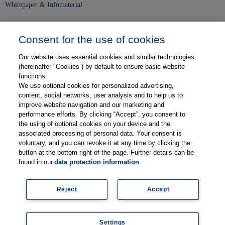
Whitepaper & Infomaterial
Unser Unternehmen
Consent for the use of cookies
Presse und News
Our website uses essential cookies and similar technologies
Karriere
(hereinafter "Cookies”) by default to ensure basic website
functions.
We use optional cookies for personalized advertising,
Kontakt
content, social networks, user analysis and to help us to
improve website navigation and our marketing and
Web-Semniare
performance efforts. By clicking “Accept”, you consent to
the using of optional cookies on your device and the
Anwenderberichte
associated processing of personal data. Your consent is
voluntary, and you can revoke it at any time by clicking the
Partner
button at the bottom right of the page. Further details can be
found in our
data protection information
.
Reject
Accept
Impressum
Datenschutz
Kontakt
AGB
Coo
Settings