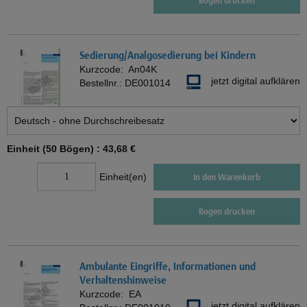
Bogen drucken
Sedierung/Analgosedierung bei Kindern
Kurzcode:
An04K
jetzt digital aufklären
Bestellnr.:
DE001014
Einheit (50 Bögen) :
43,68 €
Einheit(en)
In den Warenkorb
Bogen drucken
Ambulante Eingriffe, Informationen und
Verhaltenshinweise
Kurzcode:
EA
jetzt digital aufklären