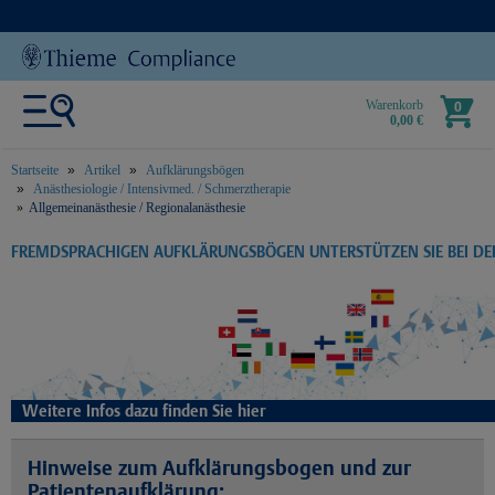
Warenkorb
0
0,00 €
Startseite
Artikel
Aufklärungsbögen
Anästhesiologie / Intensivmed. / Schmerztherapie
Allgemeinanästhesie / Regionalanästhesie
text.skipToContent
text.skipToNavigation
FREMDSPRACHIGEN AUFKLÄRUNGSBÖGEN UNTERSTÜTZEN SIE BEI D
Weitere Infos dazu finden Sie hier
Hinweise zum Aufklärungsbogen und zur
Patientenaufklärung: