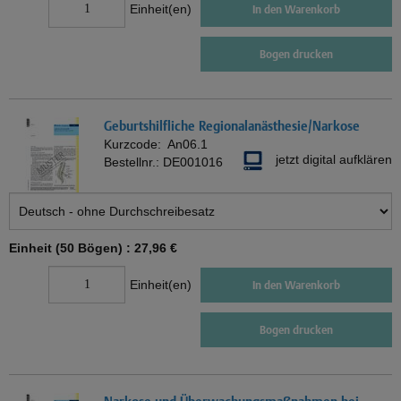
Einheit(en)
In den Warenkorb
Bogen drucken
Geburtshilfliche Regionalanästhesie/Narkose
Kurzcode:
An06.1
jetzt digital aufklären
Bestellnr.:
DE001016
Einheit (50 Bögen) :
27,96 €
Einheit(en)
In den Warenkorb
Bogen drucken