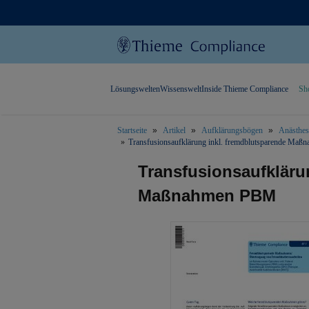
Lösungswelten
Wissenswelt
Inside Thieme Compliance
Sh
Startseite
Artikel
Aufklärungsbögen
Anästhesi
Transfusionsaufklärung inkl. fremdblutsparende Ma
text.skipToContent
text.skipToNavigation
Transfusionsaufkläru
Maßnahmen PBM