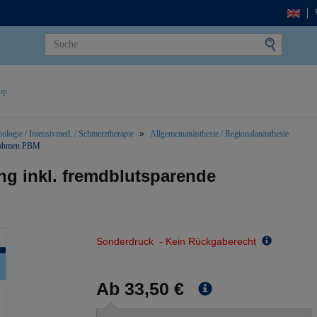
op
ologie / Intensivmed. / Schmerztherapie
Allgemeinanästhesie / Regionalanästhesie
ßnahmen PBM
ng inkl. fremdblutsparende
Sonderdruck - Kein Rückgaberecht
Ab 33,50 €