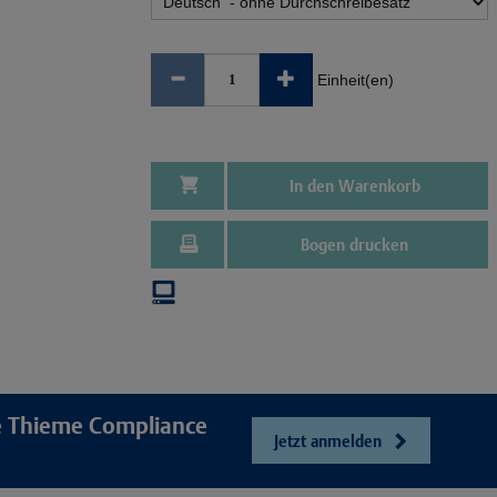
Einheit(en)
In den Warenkorb
Bogen drucken
re Thieme Compliance
Jetzt anmelden