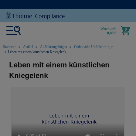
Warenkorb
0
0,00 €
Startseite
Artikel
Aufklärungsbögen
Orthopädie Unfallchirurgie
Leben mit einem künstlichen Kniegelenk
text.skipToContent
text.skipToNavigation
Leben mit einem künstlichen
Kniegelenk