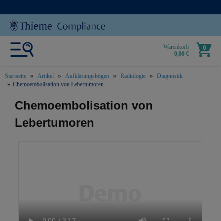
Warenkorb
0
0,00 €
Startseite
Artikel
Aufklärungsbögen
Radiologie
Diagnostik
Chemoembolisation von Lebertumoren
text.skipToContent
text.skipToNavigation
Chemoembolisation von
Lebertumoren