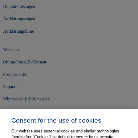
Digitale Lösungen
Aufklärungsbögen
Aufklärungsfilme
Webshop
Online-Portal E-Consent
Produkt-Hilfe
Support
Whitepaper & Infomaterial
Unser Unternehmen
Consent for the use of cookies
Presse und News
Our website uses essential cookies and similar technologies
Karriere
(hereinafter "Cookies”) by default to ensure basic website