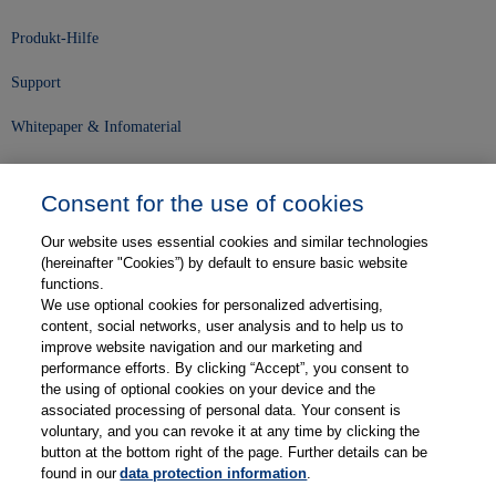
Produkt-Hilfe
Support
Whitepaper & Infomaterial
Unser Unternehmen
Consent for the use of cookies
Presse und News
Our website uses essential cookies and similar technologies
Karriere
(hereinafter "Cookies”) by default to ensure basic website
functions.
We use optional cookies for personalized advertising,
Kontakt
content, social networks, user analysis and to help us to
improve website navigation and our marketing and
Web-Semniare
performance efforts. By clicking “Accept”, you consent to
the using of optional cookies on your device and the
Anwenderberichte
associated processing of personal data. Your consent is
voluntary, and you can revoke it at any time by clicking the
Partner
button at the bottom right of the page. Further details can be
found in our
data protection information
.