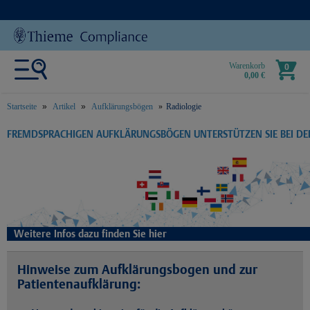
Warenkorb
0
0,00 €
Startseite
Artikel
Aufklärungsbögen
Radiologie
text.skipToContent
text.skipToNavigation
FREMDSPRACHIGEN AUFKLÄRUNGSBÖGEN UNTERSTÜTZEN SIE BEI D
Weitere Infos dazu finden Sie hier
Hinweise zum Aufklärungsbogen und zur
Patientenaufklärung: