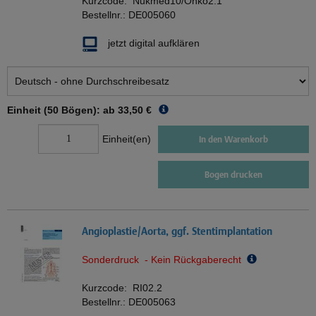
Kurzcode:
Nukmed10/Onko2.1
Bestellnr.:
DE005060
jetzt digital aufklären
Einheit (50 Bögen): ab
33,50 €
Einheit(en)
In den Warenkorb
Bogen drucken
Angioplastie/Aorta, ggf. Stentimplantation
Sonderdruck - Kein Rückgaberecht
Kurzcode:
RI02.2
Bestellnr.:
DE005063