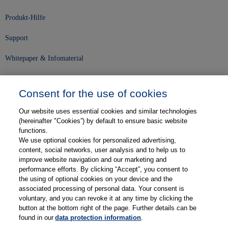
Produkt-Hilfe
Support
Whitepaper & Infomaterial
Unser Unternehmen
Consent for the use of cookies
Presse und News
Our website uses essential cookies and similar technologies
Karriere
(hereinafter "Cookies”) by default to ensure basic website
functions.
We use optional cookies for personalized advertising,
Kontakt
content, social networks, user analysis and to help us to
improve website navigation and our marketing and
Web-Semniare
performance efforts. By clicking “Accept”, you consent to
the using of optional cookies on your device and the
Anwenderberichte
associated processing of personal data. Your consent is
voluntary, and you can revoke it at any time by clicking the
Partner
button at the bottom right of the page. Further details can be
found in our
data protection information
.