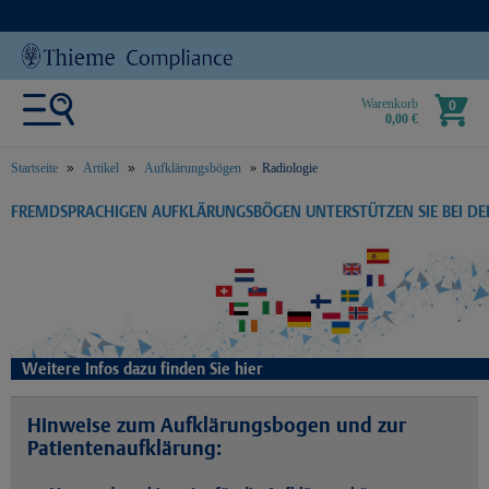
Warenkorb
0
0,00 €
Startseite
Artikel
Aufklärungsbögen
Radiologie
text.skipToContent
text.skipToNavigation
FREMDSPRACHIGEN AUFKLÄRUNGSBÖGEN UNTERSTÜTZEN SIE BEI D
Weitere Infos dazu finden Sie hier
Hinweise zum Aufklärungsbogen und zur
Patientenaufklärung: