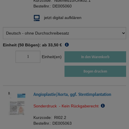
Kurzcode:
Nukmed10/Onko2.1
Bestellnr.:
DE005060
jetzt digital aufklären
Einheit (50 Bögen): ab
33,50 €
Einheit(en)
In den Warenkorb
Bogen drucken
Angioplastie/Aorta, ggf. Stentimplantation
Sonderdruck - Kein Rückgaberecht
Kurzcode:
RI02.2
Bestellnr.:
DE005063