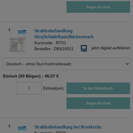
Bogen drucken
Strahlenbehandlung
Hirn/Schädelbasis/Rückenmark
Kurzcode:
RT01
jetzt digital aufklären
Bestellnr.:
DE610011
Einheit (50 Bögen) :
46,07 €
Einheit(en)
In den Warenkorb
Bogen drucken
Strahlenbehandlung bei Brustkrebs