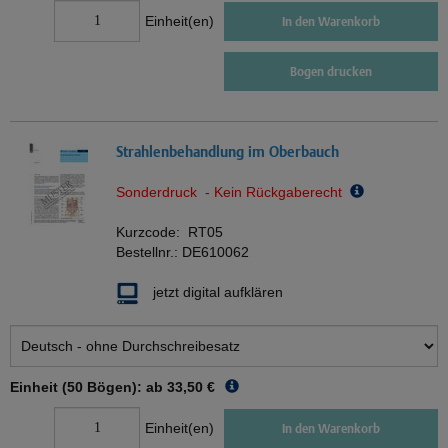
Einheit(en)
In den Warenkorb
Bogen drucken
Strahlenbehandlung im Oberbauch
Sonderdruck - Kein Rückgaberecht
Kurzcode:
RT05
Bestellnr.:
DE610062
jetzt digital aufklären
Einheit (50 Bögen): ab
33,50 €
Einheit(en)
In den Warenkorb