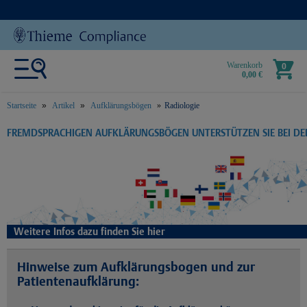
Warenkorb
0
0,00 €
Startseite
Artikel
Aufklärungsbögen
Radiologie
text.skipToContent
text.skipToNavigation
FREMDSPRACHIGEN AUFKLÄRUNGSBÖGEN UNTERSTÜTZEN SIE BEI D
Weitere Infos dazu finden Sie hier
Hinweise zum Aufklärungsbogen und zur
Patientenaufklärung: