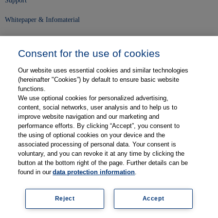
Support
Whitepaper & Infomaterial
Unser Unternehmen
Consent for the use of cookies
Presse und News
Our website uses essential cookies and similar technologies
Karriere
(hereinafter "Cookies”) by default to ensure basic website
functions.
We use optional cookies for personalized advertising,
Kontakt
content, social networks, user analysis and to help us to
improve website navigation and our marketing and
Web-Semniare
performance efforts. By clicking “Accept”, you consent to
the using of optional cookies on your device and the
Anwenderberichte
associated processing of personal data. Your consent is
voluntary, and you can revoke it at any time by clicking the
Partner
button at the bottom right of the page. Further details can be
found in our
data protection information
.
Reject
Accept
Impressum
Datenschutz
Kontakt
AGB