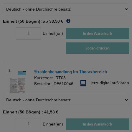
Einheit (50 Bögen): ab
33,50 €
Einheit(en)
In den Warenkorb
Bogen drucken
Strahlenbehandlung im Thoraxbereich
Kurzcode:
RT03
jetzt digital aufklären
Bestellnr.:
DE610046
Einheit (50 Bögen) :
41,53 €
Einheit(en)
In den Warenkorb