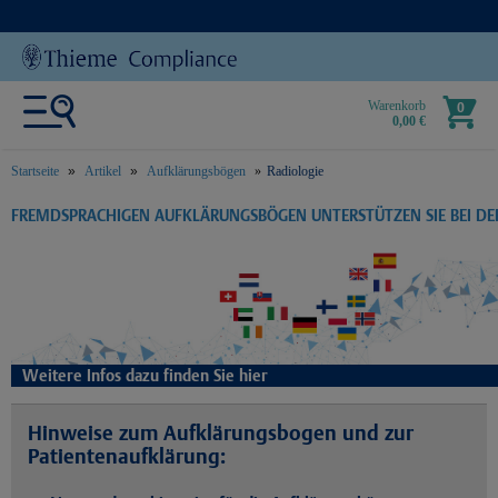
Warenkorb
0
0,00 €
Startseite
Artikel
Aufklärungsbögen
Radiologie
text.skipToContent
text.skipToNavigation
FREMDSPRACHIGEN AUFKLÄRUNGSBÖGEN UNTERSTÜTZEN SIE BEI D
Weitere Infos dazu finden Sie hier
Hinweise zum Aufklärungsbogen und zur
Patientenaufklärung: