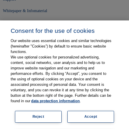
Whitepaper & Infomaterial
Unser Unternehmen
Consent for the use of cookies
Presse und News
Our website uses essential cookies and similar technologies
Karriere
(hereinafter "Cookies”) by default to ensure basic website
functions.
We use optional cookies for personalized advertising,
Kontakt
content, social networks, user analysis and to help us to
improve website navigation and our marketing and
Web-Semniare
performance efforts. By clicking “Accept”, you consent to
the using of optional cookies on your device and the
Anwenderberichte
associated processing of personal data. Your consent is
voluntary, and you can revoke it at any time by clicking the
Partner
button at the bottom right of the page. Further details can be
found in our
data protection information
.
Reject
Accept
Impressum
Datenschutz
Kontakt
AGB