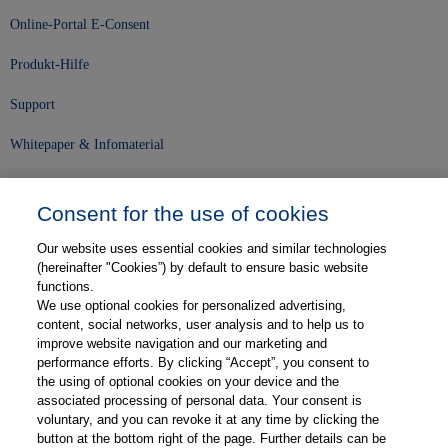
Online-Portal E-Consent
Produkt-Hilfe
Support
Whitepaper & Infomaterial
Unser Unternehmen
Consent for the use of cookies
Presse und News
Our website uses essential cookies and similar technologies
Karriere
(hereinafter "Cookies”) by default to ensure basic website
functions.
We use optional cookies for personalized advertising,
Kontakt
content, social networks, user analysis and to help us to
improve website navigation and our marketing and
Web-Semniare
performance efforts. By clicking “Accept”, you consent to
the using of optional cookies on your device and the
Anwenderberichte
associated processing of personal data. Your consent is
voluntary, and you can revoke it at any time by clicking the
Partner
button at the bottom right of the page. Further details can be