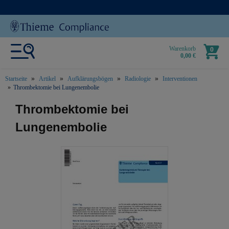
Warenkorb
0
0,00 €
Startseite
Artikel
Aufklärungsbögen
Radiologie
Interventionen
Thrombektomie bei Lungenembolie
text.skipToContent
text.skipToNavigation
Thrombektomie bei
Lungenembolie