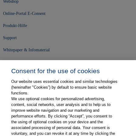
Webshop
Online-Portal E-Consent
Produkt-Hilfe
Support
Whitepaper & Infomaterial
Unser Unternehmen
Consent for the use of cookies
Presse und News
Our website uses essential cookies and similar technologies
Karriere
(hereinafter "Cookies”) by default to ensure basic website
functions.
We use optional cookies for personalized advertising,
Kontakt
content, social networks, user analysis and to help us to
improve website navigation and our marketing and
Web-Semniare
performance efforts. By clicking “Accept”, you consent to
the using of optional cookies on your device and the
Anwenderberichte
associated processing of personal data. Your consent is
voluntary, and you can revoke it at any time by clicking the
Partner