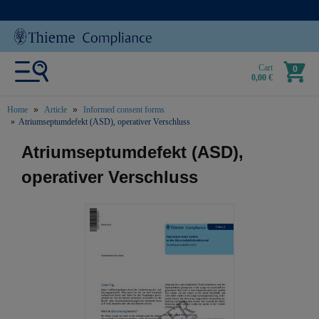
Cart
0
0,00 €
Home
Article
Informed consent forms
Atriumseptumdefekt (ASD), operativer Verschluss
text.skipToContent
text.skipToNavigation
Atriumseptumdefekt (ASD),
operativer Verschluss