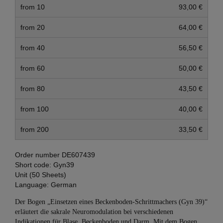
from 10
93,00 €
from 20
64,00 €
from 40
56,50 €
from 60
50,00 €
from 80
43,50 €
from 100
40,00 €
from 200
33,50 €
Order number
DE607439
Short code:
Gyn39
Unit (50 Sheets)
Language:
German
Der Bogen „Einsetzen eines Beckenboden-Schrittmachers (Gyn 39)“
erläutert die sakrale Neuromodulation bei verschiedenen
Indikationen für Blase, Beckenboden und Darm. Mit dem Bogen