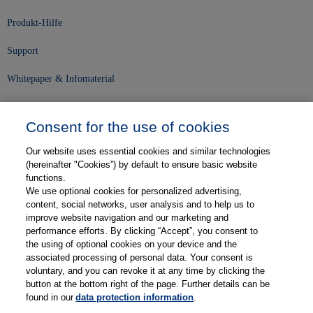
Produkt-Hilfe
Support
Whitepaper & Infomaterial
Unser Unternehmen
Consent for the use of cookies
Presse und News
Our website uses essential cookies and similar technologies
Karriere
(hereinafter "Cookies”) by default to ensure basic website
functions.
We use optional cookies for personalized advertising,
Kontakt
content, social networks, user analysis and to help us to
improve website navigation and our marketing and
Web-Semniare
performance efforts. By clicking “Accept”, you consent to
the using of optional cookies on your device and the
Anwenderberichte
associated processing of personal data. Your consent is
voluntary, and you can revoke it at any time by clicking the
Partner
button at the bottom right of the page. Further details can be
found in our
data protection information
.