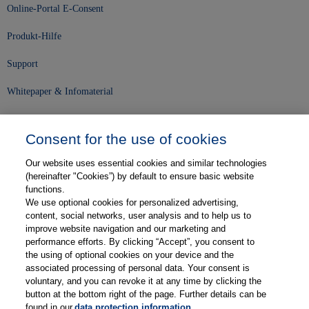
Online-Portal E-Consent
Produkt-Hilfe
Support
Whitepaper & Infomaterial
Unser Unternehmen
Consent for the use of cookies
Presse und News
Our website uses essential cookies and similar technologies
Karriere
(hereinafter "Cookies”) by default to ensure basic website
functions.
We use optional cookies for personalized advertising,
Kontakt
content, social networks, user analysis and to help us to
improve website navigation and our marketing and
Web-Semniare
performance efforts. By clicking “Accept”, you consent to
the using of optional cookies on your device and the
Anwenderberichte
associated processing of personal data. Your consent is
voluntary, and you can revoke it at any time by clicking the
Partner
button at the bottom right of the page. Further details can be
found in our
data protection information
.