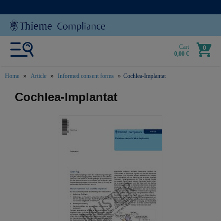
Cart
0
0,00 €
Home
Article
Informed consent forms
Cochlea-Implantat
text.skipToContent
text.skipToNavigation
Cochlea-Implantat