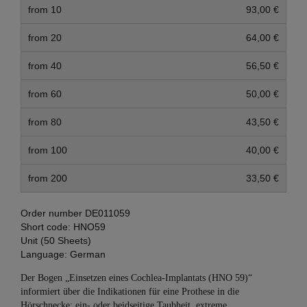
from 10
93,00 €
from 20
64,00 €
from 40
56,50 €
from 60
50,00 €
from 80
43,50 €
from 100
40,00 €
from 200
33,50 €
Order number
DE011059
Short code:
HNO59
Unit (50 Sheets)
Language:
German
Der Bogen „Einsetzen eines Cochlea-Implantats (HNO 59)“
informiert über die Indikationen für eine Prothese in die
Hörschnecke: ein- oder beidseitige Taubheit, extreme