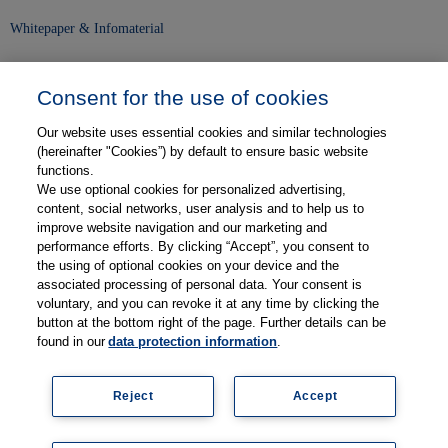
Whitepaper & Infomaterial
Unser Unternehmen
Consent for the use of cookies
Presse und News
Our website uses essential cookies and similar technologies
Karriere
(hereinafter "Cookies”) by default to ensure basic website
functions.
We use optional cookies for personalized advertising,
Kontakt
content, social networks, user analysis and to help us to
improve website navigation and our marketing and
Web-Semniare
performance efforts. By clicking “Accept”, you consent to
the using of optional cookies on your device and the
Anwenderberichte
associated processing of personal data. Your consent is
voluntary, and you can revoke it at any time by clicking the
Partner
button at the bottom right of the page. Further details can be
found in our
data protection information
.
Reject
Accept
Legal information
Data protection
Contact
Terms and Conditions