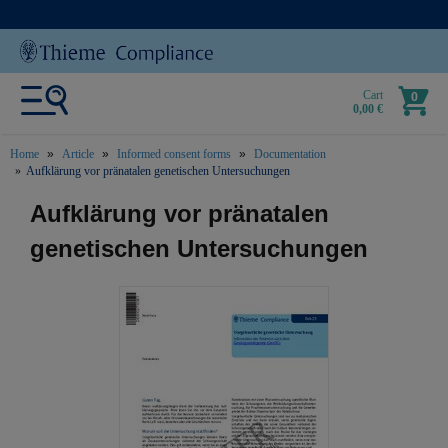
Cart
0
0,00 €
Home
Article
Informed consent forms
Documentation
Aufklärung vor pränatalen genetischen Untersuchungen
text.skipToContent
text.skipToNavigation
Aufklärung vor pränatalen
genetischen Untersuchungen