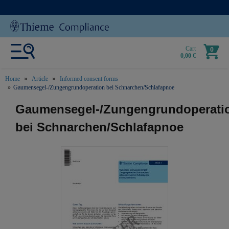
Cart
0
0,00 €
Home
Article
Informed consent forms
Gaumensegel-/Zungengrundoperation bei Schnarchen/Schlafapnoe
text.skipToContent
text.skipToNavigation
Gaumensegel-/Zungengrundoperati
bei Schnarchen/Schlafapnoe